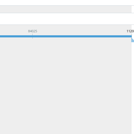
84025
1120