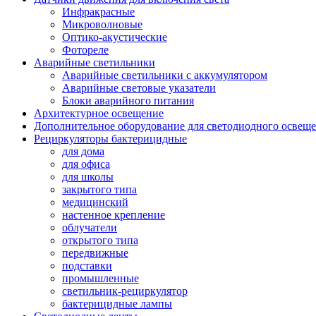
Инфракрасные
Микроволновые
Оптико-акустические
Фотореле
Аварийные светильники
Аварийные светильники с аккумулятором
Аварийные световые указатели
Блоки аварийного питания
Архитектурное освещение
Дополнительное оборудование для светодиодного освещ
Рециркуляторы бактерицидные
для дома
для офиса
для школы
закрытого типа
медицинский
настенное крепление
облучатели
открытого типа
передвижные
подставки
промышленные
светильник-рециркулятор
бактерицидные лампы