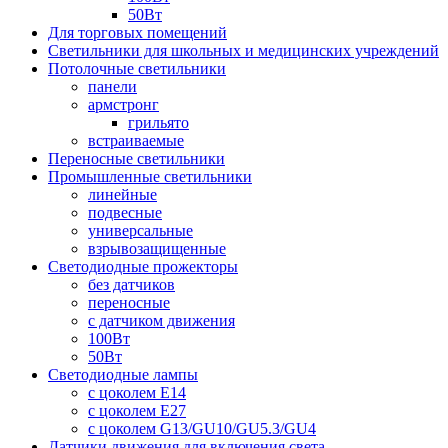
50Вт
Для торговых помещений
Светильники для школьных и медицинских учреждений
Потолочные светильники
панели
армстронг
грильято
встраиваемые
Переносные светильники
Промышленные светильники
линейные
подвесные
универсальные
взрывозащищенные
Светодиодные прожекторы
без датчиков
переносные
с датчиком движения
100Вт
50Вт
Светодиодные лампы
с цоколем E14
с цоколем E27
с цоколем G13/GU10/GU5.3/GU4
Датчики движения для включения света