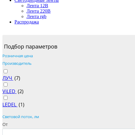
Светодиодные ленты
Лента 12В
Лента 220В
Лента rgb
Распродажа
Подбор параметров
Розничная цена
Производитель
ЛУЧ
(
7
)
ViLED
(
2
)
LEDEL
(
1
)
Cветовой поток, лм
От