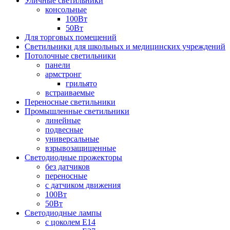
Уличные светильники
консольные
100Вт
50Вт
Для торговых помещений
Светильники для школьных и медицинских учреждений
Потолочные светильники
панели
армстронг
грильято
встраиваемые
Переносные светильники
Промышленные светильники
линейные
подвесные
универсальные
взрывозащищенные
Светодиодные прожекторы
без датчиков
переносные
с датчиком движения
100Вт
50Вт
Светодиодные лампы
с цоколем E14