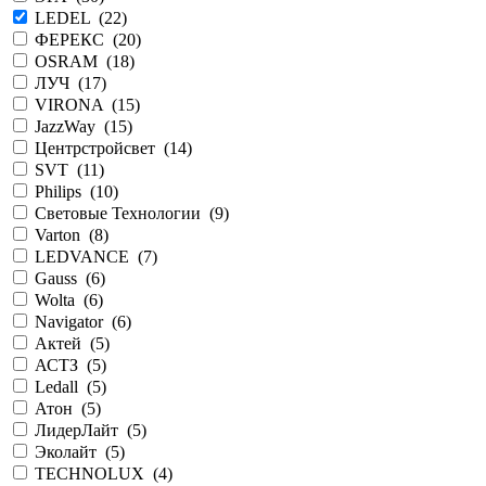
LEDEL (
22
)
ФЕРЕКС (
20
)
OSRAM (
18
)
ЛУЧ (
17
)
VIRONA (
15
)
JazzWay (
15
)
Центрстройсвет (
14
)
SVT (
11
)
Philips (
10
)
Световые Технологии (
9
)
Varton (
8
)
LEDVANCE (
7
)
Gauss (
6
)
Wolta (
6
)
Navigator (
6
)
Актей (
5
)
АСТЗ (
5
)
Ledall (
5
)
Атон (
5
)
ЛидерЛайт (
5
)
Эколайт (
5
)
TECHNOLUX (
4
)