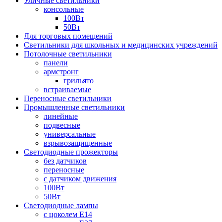
Уличные светильники
консольные
100Вт
50Вт
Для торговых помещений
Светильники для школьных и медицинских учреждений
Потолочные светильники
панели
армстронг
грильято
встраиваемые
Переносные светильники
Промышленные светильники
линейные
подвесные
универсальные
взрывозащищенные
Светодиодные прожекторы
без датчиков
переносные
с датчиком движения
100Вт
50Вт
Светодиодные лампы
с цоколем E14