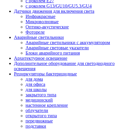
с цоколем E27
с цоколем G13/GU10/GU5.3/GU4
Датчики движения для включения света
Инфракрасные
Микроволновые
Оптико-акустические
Фотореле
Аварийные светильники
Аварийные светильники с аккумулятором
Аварийные световые указатели
Блоки аварийного питания
Архитектурное освещение
Дополнительное оборудование для светодиодного
освещения
Рециркуляторы бактерицидные
для дома
для офиса
для школы
закрытого типа
медицинский
настенное крепление
облучатели
открытого типа
передвижные
подставки