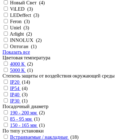
Новый Свет (
4
)
ViLED (
3
)
LEDeffect (
3
)
Feron (
3
)
Uniel (
3
)
Arlight (
2
)
INNOLUX (
2
)
Оптоган (
1
)
Показать все
Цветовая температура
4000 К
(
2
)
5000 К
(
1
)
Степень защиты от воздействия окружающей среды
IP20
(
14
)
IP54
(
4
)
IP40
(
3
)
IP30
(
1
)
Посадочный диаметр
190 - 200 мм
(
2
)
85 - 95 мм
(
1
)
150 - 165 мм
(
1
)
По типу установки
Встраиваемые / накладные
(
18
)