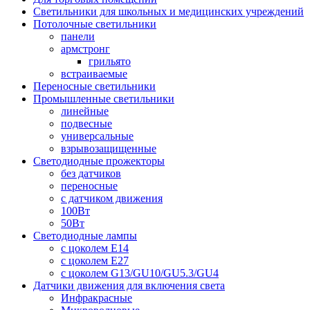
Светильники для школьных и медицинских учреждений
Потолочные светильники
панели
армстронг
грильято
встраиваемые
Переносные светильники
Промышленные светильники
линейные
подвесные
универсальные
взрывозащищенные
Светодиодные прожекторы
без датчиков
переносные
с датчиком движения
100Вт
50Вт
Светодиодные лампы
с цоколем E14
с цоколем E27
с цоколем G13/GU10/GU5.3/GU4
Датчики движения для включения света
Инфракрасные