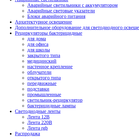
Аварийные светильники с аккумулятором
Аварийные световые указатели
Блоки аварийного питания
Архитектурное освещение
Дополнительное оборудование для светодиодного освещ
Рециркуляторы бактерицидные
для дома
для офиса
для школы
закрытого типа
медицинский
настенное крепление
облучатели
открытого типа
передвижные
подставки
промышленные
светильник-рециркулятор
бактерицидные лампы
Светодиодные ленты
Лента 12В
Лента 220В
Лента rgb
Распродажа