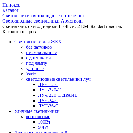
Иннокор
Каталог
Светильники светодиодные потолочные
Светодиодные светильники Армстронг
Светильник светодиодный L-office 32 EM Standart пластик
Каталог товаров
Светильники для ЖКХ
без датчиков
низковольтные
с датчиками
под лампу
уличные
Varton
светодиодные светильники луч
ЛУЧ-12-С
ЛУЧ-220-С
ЛУЧ-220-С ДРАЙВ
ЛУЧ-24-С
ЛУЧ-36-С
Уличные светильники
консольные
100Вт
50Вт
Для торговых помещений