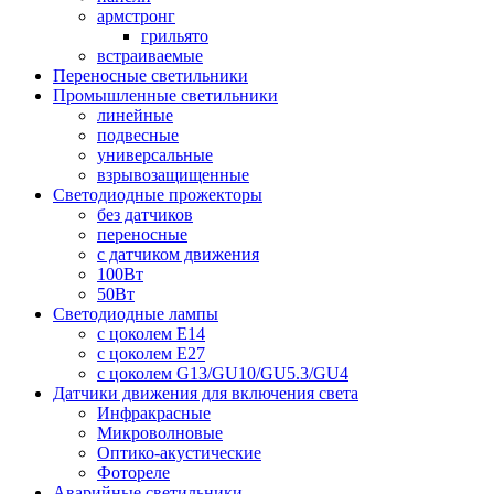
армстронг
грильято
встраиваемые
Переносные светильники
Промышленные светильники
линейные
подвесные
универсальные
взрывозащищенные
Светодиодные прожекторы
без датчиков
переносные
с датчиком движения
100Вт
50Вт
Светодиодные лампы
с цоколем E14
с цоколем E27
с цоколем G13/GU10/GU5.3/GU4
Датчики движения для включения света
Инфракрасные
Микроволновые
Оптико-акустические
Фотореле
Аварийные светильники