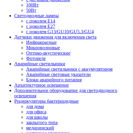
100Вт
50Вт
Светодиодные лампы
с цоколем E14
с цоколем E27
с цоколем G13/GU10/GU5.3/GU4
Датчики движения для включения света
Инфракрасные
Микроволновые
Оптико-акустические
Фотореле
Аварийные светильники
Аварийные светильники с аккумулятором
Аварийные световые указатели
Блоки аварийного питания
Архитектурное освещение
Дополнительное оборудование для светодиодного
освещения
Рециркуляторы бактерицидные
для дома
для офиса
для школы
закрытого типа
медицинский