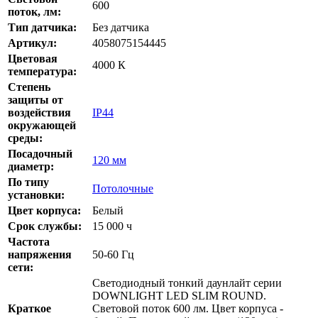
600
поток, лм:
Тип датчика:
Без датчика
Артикул:
4058075154445
Цветовая
4000 К
температура:
Степень
защиты от
воздействия
IP44
окружающей
среды:
Посадочный
120 мм
диаметр:
По типу
Потолочные
установки:
Цвет корпуса:
Белый
Срок службы:
15 000 ч
Частота
напряжения
50-60 Гц
сети:
Светодиодный тонкий даунлайт серии
DOWNLIGHT LED SLIM ROUND.
Краткое
Световой поток 600 лм. Цвет корпуса -