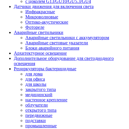
с цоколем G13/GU10/GU5.3/GU4
Датчики движения для включения света
Инфракрасные
Микроволновые
Оптико-акустические
Фотореле
Аварийные светильники
Аварийные светильники с аккумулятором
Аварийные световые указатели
Блоки аварийного питания
Архитектурное освещение
Дополнительное оборудование для светодиодного
освещения
Рециркуляторы бактерицидные
для дома
для офиса
для школы
закрытого типа
медицинский
настенное крепление
облучатели
открытого типа
передвижные
подставки
промышленные