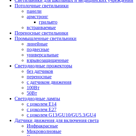
Светильники для школьных и медицинских учреждений
Потолочные светильники
панели
армстронг
грильято
встраиваемые
Переносные светильники
Промышленные светильники
линейные
подвесные
универсальные
взрывозащищенные
Светодиодные прожекторы
без датчиков
переносные
с датчиком движения
100Вт
50Вт
Светодиодные лампы
с цоколем E14
с цоколем E27
с цоколем G13/GU10/GU5.3/GU4
Датчики движения для включения света
Инфракрасные
Микроволновые