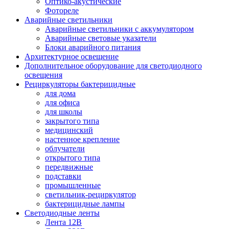
Оптико-акустические
Фотореле
Аварийные светильники
Аварийные светильники с аккумулятором
Аварийные световые указатели
Блоки аварийного питания
Архитектурное освещение
Дополнительное оборудование для светодиодного
освещения
Рециркуляторы бактерицидные
для дома
для офиса
для школы
закрытого типа
медицинский
настенное крепление
облучатели
открытого типа
передвижные
подставки
промышленные
светильник-рециркулятор
бактерицидные лампы
Светодиодные ленты
Лента 12В