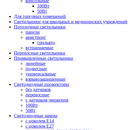
консольные
100Вт
50Вт
Для торговых помещений
Светильники для школьных и медицинских учреждений
Потолочные светильники
панели
армстронг
грильято
встраиваемые
Переносные светильники
Промышленные светильники
линейные
подвесные
универсальные
взрывозащищенные
Светодиодные прожекторы
без датчиков
переносные
с датчиком движения
100Вт
50Вт
Светодиодные лампы
с цоколем E14
с цоколем E27