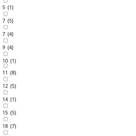
5 (
1
)
7 (
5
)
7 (
4
)
9 (
4
)
10 (
1
)
11 (
8
)
12 (
5
)
14 (
1
)
15 (
5
)
18 (
7
)