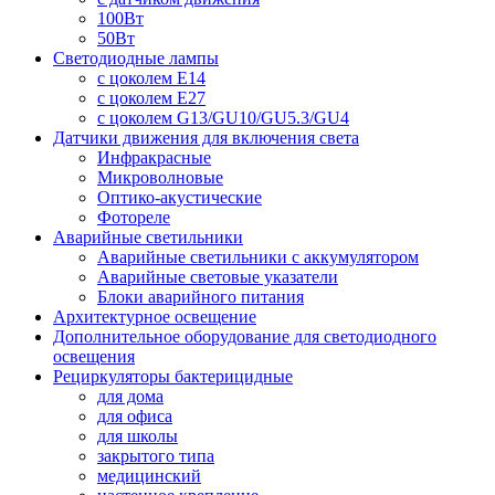
100Вт
50Вт
Светодиодные лампы
с цоколем E14
с цоколем E27
с цоколем G13/GU10/GU5.3/GU4
Датчики движения для включения света
Инфракрасные
Микроволновые
Оптико-акустические
Фотореле
Аварийные светильники
Аварийные светильники с аккумулятором
Аварийные световые указатели
Блоки аварийного питания
Архитектурное освещение
Дополнительное оборудование для светодиодного
освещения
Рециркуляторы бактерицидные
для дома
для офиса
для школы
закрытого типа
медицинский