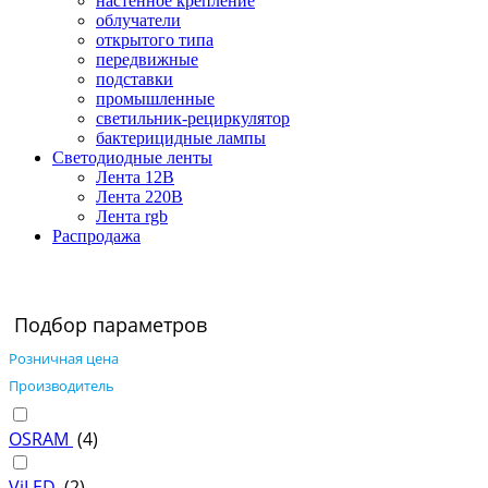
настенное крепление
облучатели
открытого типа
передвижные
подставки
промышленные
светильник-рециркулятор
бактерицидные лампы
Светодиодные ленты
Лента 12В
Лента 220В
Лента rgb
Распродажа
Подбор параметров
Розничная цена
Производитель
OSRAM
(
4
)
ViLED
(
2
)