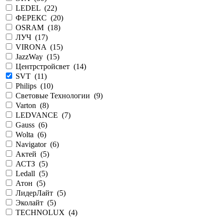
LEDEL (
22
)
ФЕРЕКС (
20
)
OSRAM (
18
)
ЛУЧ (
17
)
VIRONA (
15
)
JazzWay (
15
)
Центрстройсвет (
14
)
SVT (
11
)
Philips (
10
)
Световые Технологии (
9
)
Varton (
8
)
LEDVANCE (
7
)
Gauss (
6
)
Wolta (
6
)
Navigator (
6
)
Актей (
5
)
АСТЗ (
5
)
Ledall (
5
)
Атон (
5
)
ЛидерЛайт (
5
)
Эколайт (
5
)
TECHNOLUX (
4
)