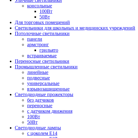
Уличные светильники
консольные
100Вт
50Вт
Для торговых помещений
Светильники для школьных и медицинских учреждений
Потолочные светильники
панели
армстронг
грильято
встраиваемые
Переносные светильники
Промышленные светильники
линейные
подвесные
универсальные
взрывозащищенные
Светодиодные прожекторы
без датчиков
переносные
с датчиком движения
100Вт
50Вт
Светодиодные лампы
с цоколем E14