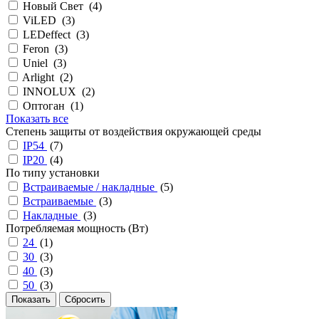
Новый Свет (
4
)
ViLED (
3
)
LEDeffect (
3
)
Feron (
3
)
Uniel (
3
)
Arlight (
2
)
INNOLUX (
2
)
Оптоган (
1
)
Показать все
Степень защиты от воздействия окружающей среды
IP54
(
7
)
IP20
(
4
)
По типу установки
Встраиваемые / накладные
(
5
)
Встраиваемые
(
3
)
Накладные
(
3
)
Потребляемая мощность (Вт)
24
(
1
)
30
(
3
)
40
(
3
)
50
(
3
)