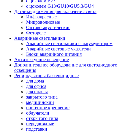
с цоколем E27
с цоколем G13/GU10/GU5.3/GU4
Датчики движения для включения света
Инфракрасные
Микроволновые
Оптико-акустические
Фотореле
Аварийные светильники
Аварийные светильники с аккумулятором
Аварийные световые указатели
Блоки аварийного питания
Архитектурное освещение
Дополнительное оборудование для светодиодного
освещения
Рециркуляторы бактерицидные
для дома
для офиса
для школы
закрытого типа
медицинский
настенное крепление
облучатели
открытого типа
передвижные
подставки