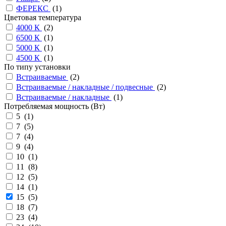
ФЕРЕКС
(
1
)
Цветовая температура
4000 К
(
2
)
6500 К
(
1
)
5000 К
(
1
)
4500 К
(
1
)
По типу установки
Встраиваемые
(
2
)
Встраиваемые / накладные / подвесные
(
2
)
Встраиваемые / накладные
(
1
)
Потребляемая мощность (Вт)
5 (
1
)
7 (
5
)
7 (
4
)
9 (
4
)
10 (
1
)
11 (
8
)
12 (
5
)
14 (
1
)
15 (
5
)
18 (
7
)
23 (
4
)