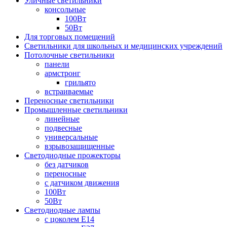
Уличные светильники
консольные
100Вт
50Вт
Для торговых помещений
Светильники для школьных и медицинских учреждений
Потолочные светильники
панели
армстронг
грильято
встраиваемые
Переносные светильники
Промышленные светильники
линейные
подвесные
универсальные
взрывозащищенные
Светодиодные прожекторы
без датчиков
переносные
с датчиком движения
100Вт
50Вт
Светодиодные лампы
с цоколем E14