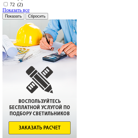
72 (
2
)
Показать все