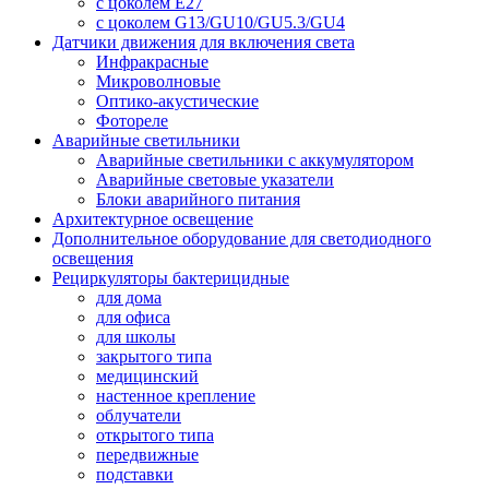
с цоколем E27
с цоколем G13/GU10/GU5.3/GU4
Датчики движения для включения света
Инфракрасные
Микроволновые
Оптико-акустические
Фотореле
Аварийные светильники
Аварийные светильники с аккумулятором
Аварийные световые указатели
Блоки аварийного питания
Архитектурное освещение
Дополнительное оборудование для светодиодного
освещения
Рециркуляторы бактерицидные
для дома
для офиса
для школы
закрытого типа
медицинский
настенное крепление
облучатели
открытого типа
передвижные
подставки