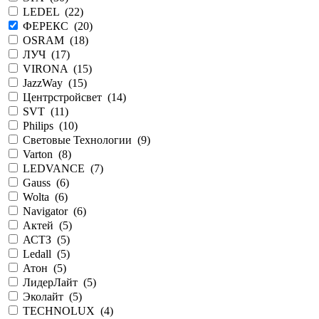
LEDEL (
22
)
ФЕРЕКС (
20
)
OSRAM (
18
)
ЛУЧ (
17
)
VIRONA (
15
)
JazzWay (
15
)
Центрстройсвет (
14
)
SVT (
11
)
Philips (
10
)
Световые Технологии (
9
)
Varton (
8
)
LEDVANCE (
7
)
Gauss (
6
)
Wolta (
6
)
Navigator (
6
)
Актей (
5
)
АСТЗ (
5
)
Ledall (
5
)
Атон (
5
)
ЛидерЛайт (
5
)
Эколайт (
5
)
TECHNOLUX (
4
)