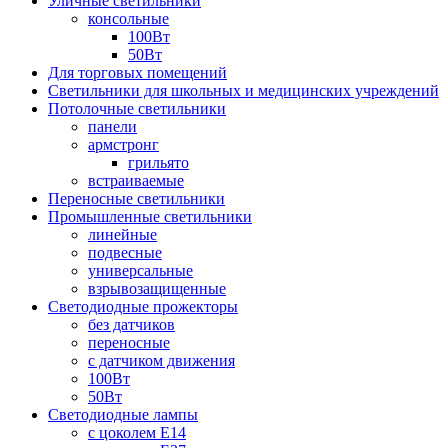
Уличные светильники
консольные
100Вт
50Вт
Для торговых помещений
Светильники для школьных и медицинских учреждений
Потолочные светильники
панели
армстронг
грильято
встраиваемые
Переносные светильники
Промышленные светильники
линейные
подвесные
универсальные
взрывозащищенные
Светодиодные прожекторы
без датчиков
переносные
с датчиком движения
100Вт
50Вт
Светодиодные лампы
с цоколем E14