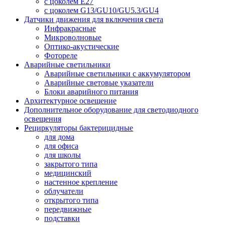
с цоколем E27
с цоколем G13/GU10/GU5.3/GU4
Датчики движения для включения света
Инфракрасные
Микроволновые
Оптико-акустические
Фотореле
Аварийные светильники
Аварийные светильники с аккумулятором
Аварийные световые указатели
Блоки аварийного питания
Архитектурное освещение
Дополнительное оборудование для светодиодного
освещения
Рециркуляторы бактерицидные
для дома
для офиса
для школы
закрытого типа
медицинский
настенное крепление
облучатели
открытого типа
передвижные
подставки