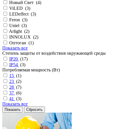
Новый Свет (
4
)
ViLED (
3
)
LEDeffect (
3
)
Feron (
3
)
Uniel (
3
)
Arlight (
2
)
INNOLUX (
2
)
Оптоган (
1
)
Показать все
Степень защиты от воздействия окружающей среды
IP20
(
17
)
IP54
(
3
)
Потребляемая мощность (Вт)
15
(
1
)
23
(
2
)
28
(
7
)
37
(
6
)
41
(
3
)
Показать все