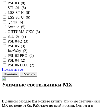
PSL 03 (
8
)
STL-01 (
6
)
LSS-ST-K (
6
)
LSS-ST-U (
6
)
Qplus (
6
)
Avenue (
5
)
ОПТИМА СКУ (
3
)
STL-03 (
3
)
PSL 04-2 (
3
)
PSL 05 (
3
)
JazzWay (
2
)
PSL 02 PRO (
2
)
PSL 04 (
2
)
PSL 06 LUX (
2
)
Показать все
Уличные светильники MX
В данном разделе Вы можете купить Уличные светильники
MX по цене от 0р. Работаем по всей России. Оптом и в