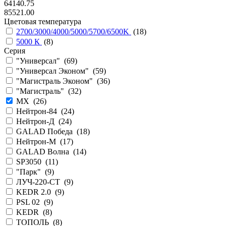
64140.75
85521.00
Цветовая температура
2700/3000/4000/5000/5700/6500K
(
18
)
5000 К
(
8
)
Серия
"Универсал" (
69
)
"Универсал Эконом" (
59
)
"Магистраль Эконом" (
36
)
"Магистраль" (
32
)
MX (
26
)
Нейтрон-84 (
24
)
Нейтрон-Д (
24
)
GALAD Победа (
18
)
Нейтрон-М (
17
)
GALAD Волна (
14
)
SP3050 (
11
)
"Парк" (
9
)
ЛУЧ-220-СТ (
9
)
KEDR 2.0 (
9
)
PSL 02 (
9
)
KEDR (
8
)
ТОПОЛЬ (
8
)