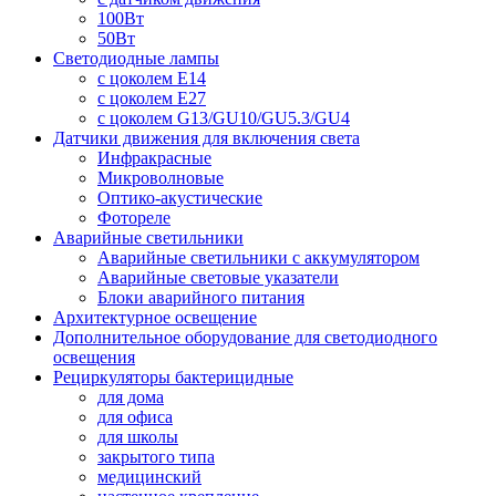
100Вт
50Вт
Светодиодные лампы
с цоколем E14
с цоколем E27
с цоколем G13/GU10/GU5.3/GU4
Датчики движения для включения света
Инфракрасные
Микроволновые
Оптико-акустические
Фотореле
Аварийные светильники
Аварийные светильники с аккумулятором
Аварийные световые указатели
Блоки аварийного питания
Архитектурное освещение
Дополнительное оборудование для светодиодного
освещения
Рециркуляторы бактерицидные
для дома
для офиса
для школы
закрытого типа
медицинский