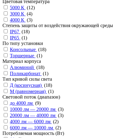
Цветовая температура
5000 К
(
12
)
3000 К
(
4
)
4000 К
(
3
)
Степень защиты от воздействия окружающей среды
IP67
(
18
)
IP65
(
1
)
По типу установки
Консольные
(
18
)
Торшерные
(
1
)
Материал корпуса
Алюминий
(
18
)
Поликарбонат
(
1
)
Тип кривой силы света
Д (косинусная)
(
18
)
М (равномерная)
(
1
)
Cветовой поток (диапазон)
до 4000 лм
(
9
)
10000 лм — 20000 лм
(
3
)
20000 лм — 40000 лм
(
3
)
4000 лм — 6000 лм
(
2
)
6000 лм — 10000 лм
(
2
)
Потребляемая мощность (Вт)