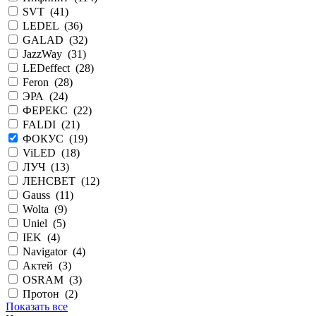
SVT (
41
)
LEDEL (
36
)
GALAD (
32
)
JazzWay (
31
)
LEDeffect (
28
)
Feron (
28
)
ЭРА (
24
)
ФЕРЕКС (
22
)
FALDI (
21
)
ФОКУС (
19
)
ViLED (
18
)
ЛУЧ (
13
)
ЛЕНСВЕТ (
12
)
Gauss (
11
)
Wolta (
9
)
Uniel (
5
)
IEK (
4
)
Navigator (
4
)
Актей (
3
)
OSRAM (
3
)
Протон (
2
)
Показать все