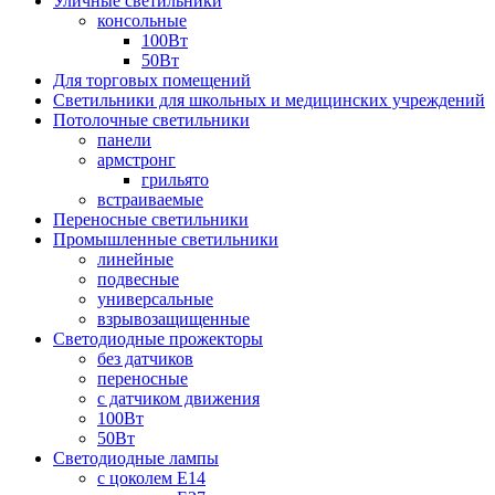
Уличные светильники
консольные
100Вт
50Вт
Для торговых помещений
Светильники для школьных и медицинских учреждений
Потолочные светильники
панели
армстронг
грильято
встраиваемые
Переносные светильники
Промышленные светильники
линейные
подвесные
универсальные
взрывозащищенные
Светодиодные прожекторы
без датчиков
переносные
с датчиком движения
100Вт
50Вт
Светодиодные лампы
с цоколем E14