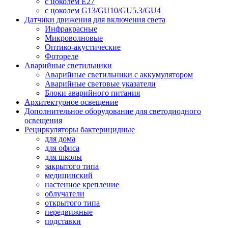
с цоколем E27
с цоколем G13/GU10/GU5.3/GU4
Датчики движения для включения света
Инфракрасные
Микроволновые
Оптико-акустические
Фотореле
Аварийные светильники
Аварийные светильники с аккумулятором
Аварийные световые указатели
Блоки аварийного питания
Архитектурное освещение
Дополнительное оборудование для светодиодного
освещения
Рециркуляторы бактерицидные
для дома
для офиса
для школы
закрытого типа
медицинский
настенное крепление
облучатели
открытого типа
передвижные
подставки