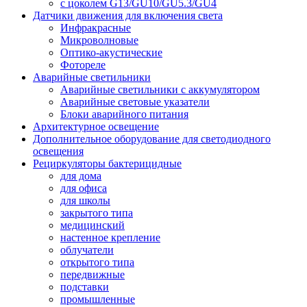
с цоколем G13/GU10/GU5.3/GU4
Датчики движения для включения света
Инфракрасные
Микроволновые
Оптико-акустические
Фотореле
Аварийные светильники
Аварийные светильники с аккумулятором
Аварийные световые указатели
Блоки аварийного питания
Архитектурное освещение
Дополнительное оборудование для светодиодного
освещения
Рециркуляторы бактерицидные
для дома
для офиса
для школы
закрытого типа
медицинский
настенное крепление
облучатели
открытого типа
передвижные
подставки
промышленные