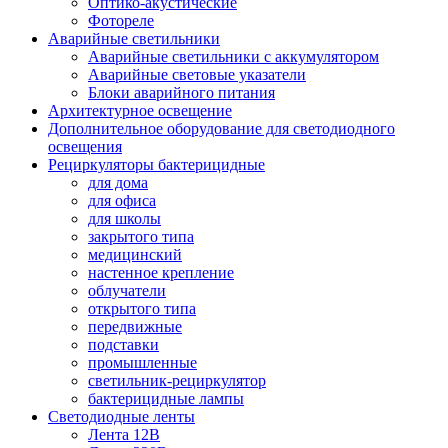
Оптико-акустические
Фотореле
Аварийные светильники
Аварийные светильники с аккумулятором
Аварийные световые указатели
Блоки аварийного питания
Архитектурное освещение
Дополнительное оборудование для светодиодного
освещения
Рециркуляторы бактерицидные
для дома
для офиса
для школы
закрытого типа
медицинский
настенное крепление
облучатели
открытого типа
передвижные
подставки
промышленные
светильник-рециркулятор
бактерицидные лампы
Светодиодные ленты
Лента 12В