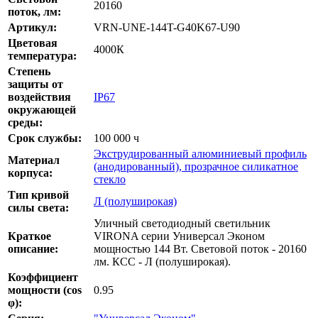
20160
поток, лм:
Артикул:
VRN-UNE-144T-G40K67-U90
Цветовая
4000К
температура:
Степень
защиты от
воздействия
IP67
окружающей
среды:
Срок службы:
100 000 ч
Экструдированный алюминиевый профиль
Материал
(анодированный), прозрачное силикатное
корпуса:
стекло
Тип кривой
Л (полуширокая)
силы света:
Уличный светодиодный светильник
Краткое
VIRONA серии Универсал Эконом
описание:
мощностью 144 Вт. Световой поток - 20160
лм. КСС - Л (полуширокая).
Коэффициент
мощности (cos
0.95
φ):