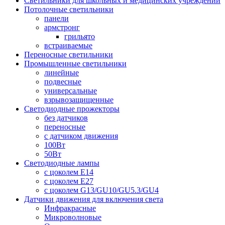
Светильники для школьных и медицинских учреждений
Потолочные светильники
панели
армстронг
грильято
встраиваемые
Переносные светильники
Промышленные светильники
линейные
подвесные
универсальные
взрывозащищенные
Светодиодные прожекторы
без датчиков
переносные
с датчиком движения
100Вт
50Вт
Светодиодные лампы
с цоколем E14
с цоколем E27
с цоколем G13/GU10/GU5.3/GU4
Датчики движения для включения света
Инфракрасные
Микроволновые