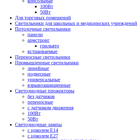
консольные
100Вт
50Вт
Для торговых помещений
Светильники для школьных и медицинских учреждений
Потолочные светильники
панели
армстронг
грильято
встраиваемые
Переносные светильники
Промышленные светильники
линейные
подвесные
универсальные
взрывозащищенные
Светодиодные прожекторы
без датчиков
переносные
с датчиком движения
100Вт
50Вт
Светодиодные лампы
с цоколем E14
с цоколем E27