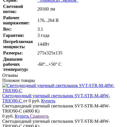
Серия:
"Универсал Эконом"
Cветовой
20160 лм
поток:
Рабочее
176...264 В
напряжение:
Вес:
3.1
Гарантия:
3 года
Потребляемая
144Вт
мощность:
Размеры:
275х325х135
Диапазон
рабочих
-60°...+50° С
температур:
Отзывы
Похожие товары
Светодиодный уличный светильник SVT-STR-M-48W-
TRIO90-C
от 0 руб.
Купить
Светодиодный уличный светильник SVT-STR-M-48W-
TRIO90-C (4000 К)
0 руб.
Купить
Сравнить
Светодиодный уличный светильник SVT-STR-M-48W-
TRIO90-C (3000 К)