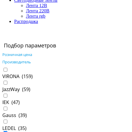
Светодиодные ленты
Лента 12В
Лента 220В
Лента rgb
Распродажа
Подбор параметров
Розничная цена
Производитель
VIRONA (
159
)
JazzWay (
59
)
IEK (
47
)
Gauss (
39
)
LEDEL (
35
)