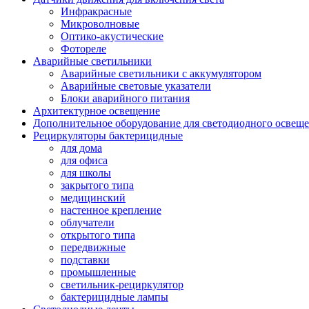
Инфракрасные
Микроволновые
Оптико-акустические
Фотореле
Аварийные светильники
Аварийные светильники с аккумулятором
Аварийные световые указатели
Блоки аварийного питания
Архитектурное освещение
Дополнительное оборудование для светодиодного освещ
Рециркуляторы бактерицидные
для дома
для офиса
для школы
закрытого типа
медицинский
настенное крепление
облучатели
открытого типа
передвижные
подставки
промышленные
светильник-рециркулятор
бактерицидные лампы