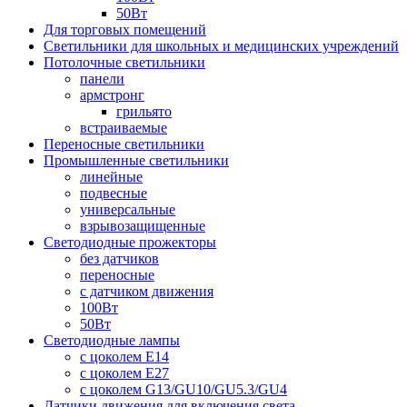
50Вт
Для торговых помещений
Светильники для школьных и медицинских учреждений
Потолочные светильники
панели
армстронг
грильято
встраиваемые
Переносные светильники
Промышленные светильники
линейные
подвесные
универсальные
взрывозащищенные
Светодиодные прожекторы
без датчиков
переносные
с датчиком движения
100Вт
50Вт
Светодиодные лампы
с цоколем E14
с цоколем E27
с цоколем G13/GU10/GU5.3/GU4
Датчики движения для включения света