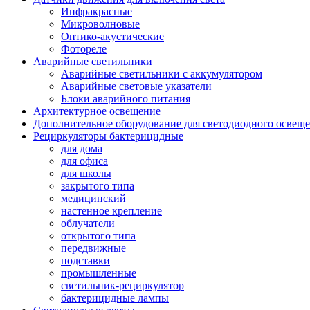
Инфракрасные
Микроволновые
Оптико-акустические
Фотореле
Аварийные светильники
Аварийные светильники с аккумулятором
Аварийные световые указатели
Блоки аварийного питания
Архитектурное освещение
Дополнительное оборудование для светодиодного освещ
Рециркуляторы бактерицидные
для дома
для офиса
для школы
закрытого типа
медицинский
настенное крепление
облучатели
открытого типа
передвижные
подставки
промышленные
светильник-рециркулятор
бактерицидные лампы