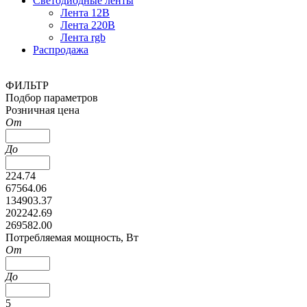
Светодиодные ленты
Лента 12В
Лента 220В
Лента rgb
Распродажа
ФИЛЬТР
Подбор параметров
Розничная цена
От
До
224.74
67564.06
134903.37
202242.69
269582.00
Потребляемая мощность, Вт
От
До
5