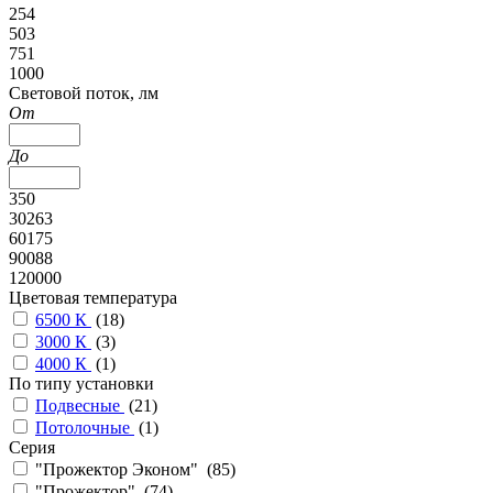
254
503
751
1000
Cветовой поток, лм
От
До
350
30263
60175
90088
120000
Цветовая температура
6500 К
(
18
)
3000 К
(
3
)
4000 К
(
1
)
По типу установки
Подвесные
(
21
)
Потолочные
(
1
)
Серия
"Прожектор Эконом" (
85
)
"Прожектор" (
74
)