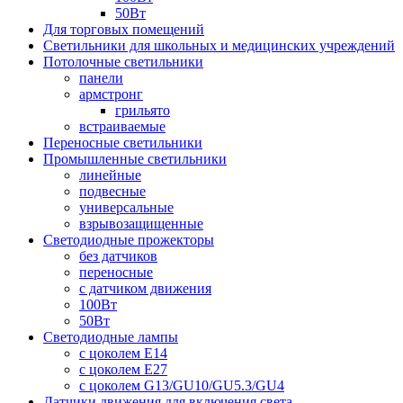
50Вт
Для торговых помещений
Светильники для школьных и медицинских учреждений
Потолочные светильники
панели
армстронг
грильято
встраиваемые
Переносные светильники
Промышленные светильники
линейные
подвесные
универсальные
взрывозащищенные
Светодиодные прожекторы
без датчиков
переносные
с датчиком движения
100Вт
50Вт
Светодиодные лампы
с цоколем E14
с цоколем E27
с цоколем G13/GU10/GU5.3/GU4
Датчики движения для включения света