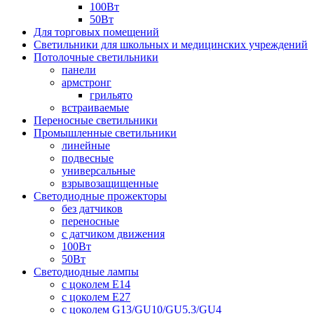
100Вт
50Вт
Для торговых помещений
Светильники для школьных и медицинских учреждений
Потолочные светильники
панели
армстронг
грильято
встраиваемые
Переносные светильники
Промышленные светильники
линейные
подвесные
универсальные
взрывозащищенные
Светодиодные прожекторы
без датчиков
переносные
с датчиком движения
100Вт
50Вт
Светодиодные лампы
с цоколем E14
с цоколем E27
с цоколем G13/GU10/GU5.3/GU4