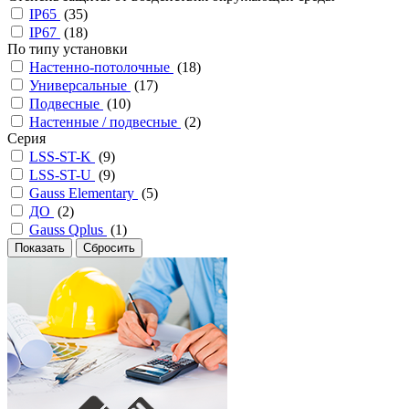
IP65
(
35
)
IP67
(
18
)
По типу установки
Настенно-потолочные
(
18
)
Универсальные
(
17
)
Подвесные
(
10
)
Настенные / подвесные
(
2
)
Серия
LSS-ST-K
(
9
)
LSS-ST-U
(
9
)
Gauss Elementary
(
5
)
ДО
(
2
)
Gauss Qplus
(
1
)