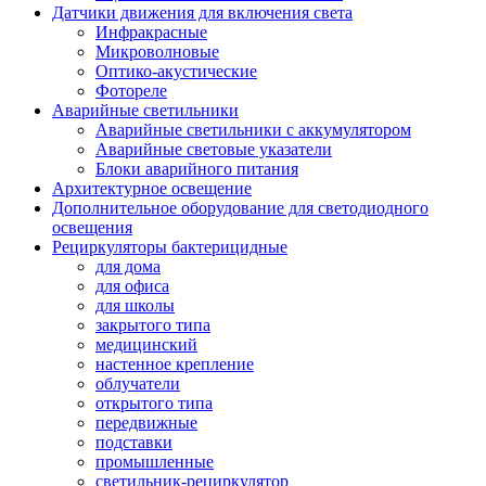
Датчики движения для включения света
Инфракрасные
Микроволновые
Оптико-акустические
Фотореле
Аварийные светильники
Аварийные светильники с аккумулятором
Аварийные световые указатели
Блоки аварийного питания
Архитектурное освещение
Дополнительное оборудование для светодиодного
освещения
Рециркуляторы бактерицидные
для дома
для офиса
для школы
закрытого типа
медицинский
настенное крепление
облучатели
открытого типа
передвижные
подставки
промышленные
светильник-рециркулятор