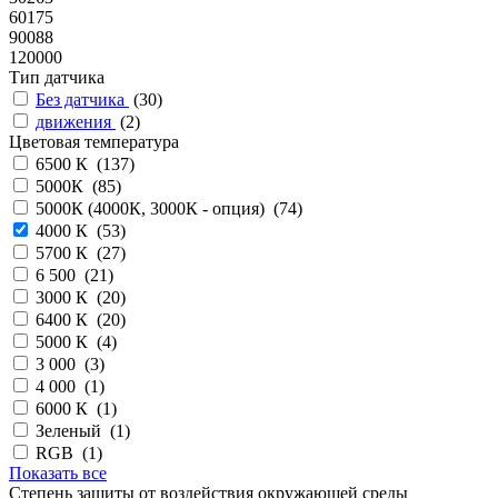
60175
90088
120000
Тип датчика
Без датчика
(
30
)
движения
(
2
)
Цветовая температура
6500 К (
137
)
5000К (
85
)
5000К (4000К, 3000К - опция) (
74
)
4000 К (
53
)
5700 К (
27
)
6 500 (
21
)
3000 К (
20
)
6400 К (
20
)
5000 К (
4
)
3 000 (
3
)
4 000 (
1
)
6000 К (
1
)
Зеленый (
1
)
RGB (
1
)
Показать все
Степень защиты от воздействия окружающей среды