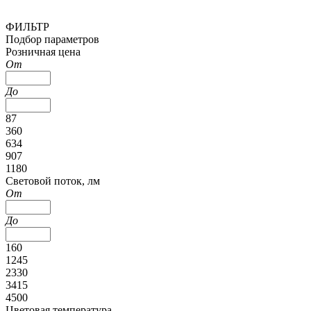
ФИЛЬТР
Подбор параметров
Розничная цена
От
До
87
360
634
907
1180
Cветовой поток, лм
От
До
160
1245
2330
3415
4500
Цветовая температура