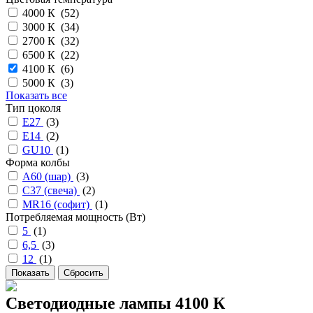
4000 К (
52
)
3000 К (
34
)
2700 К (
32
)
6500 К (
22
)
4100 К (
6
)
5000 К (
3
)
Показать все
Тип цоколя
E27
(
3
)
E14
(
2
)
GU10
(
1
)
Форма колбы
А60 (шар)
(
3
)
С37 (свеча)
(
2
)
MR16 (софит)
(
1
)
Потребляемая мощность (Вт)
5
(
1
)
6,5
(
3
)
12
(
1
)
Светодиодные лампы 4100 К