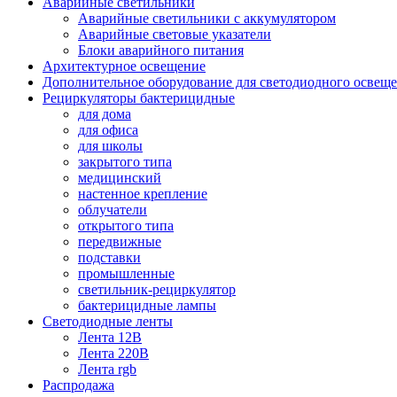
Аварийные светильники
Аварийные светильники с аккумулятором
Аварийные световые указатели
Блоки аварийного питания
Архитектурное освещение
Дополнительное оборудование для светодиодного освещ
Рециркуляторы бактерицидные
для дома
для офиса
для школы
закрытого типа
медицинский
настенное крепление
облучатели
открытого типа
передвижные
подставки
промышленные
светильник-рециркулятор
бактерицидные лампы
Светодиодные ленты
Лента 12В
Лента 220В
Лента rgb
Распродажа