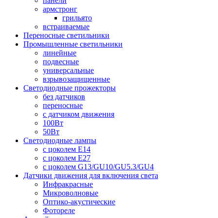
панели
армстронг
грильято
встраиваемые
Переносные светильники
Промышленные светильники
линейные
подвесные
универсальные
взрывозащищенные
Светодиодные прожекторы
без датчиков
переносные
с датчиком движения
100Вт
50Вт
Светодиодные лампы
с цоколем E14
с цоколем E27
с цоколем G13/GU10/GU5.3/GU4
Датчики движения для включения света
Инфракрасные
Микроволновые
Оптико-акустические
Фотореле