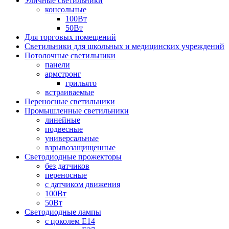
Уличные светильники
консольные
100Вт
50Вт
Для торговых помещений
Светильники для школьных и медицинских учреждений
Потолочные светильники
панели
армстронг
грильято
встраиваемые
Переносные светильники
Промышленные светильники
линейные
подвесные
универсальные
взрывозащищенные
Светодиодные прожекторы
без датчиков
переносные
с датчиком движения
100Вт
50Вт
Светодиодные лампы
с цоколем E14