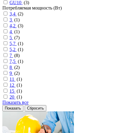
GU10
(
3
)
Потребляемая мощность (Вт)
3,4
(
2
)
3
(
1
)
4,2
(
3
)
4
(
1
)
5
(
7
)
5,7
(
1
)
5,2
(
1
)
7
(
8
)
7,5
(
1
)
8
(
2
)
9
(
2
)
11
(
1
)
12
(
1
)
15
(
1
)
20
(
1
)
Показать все