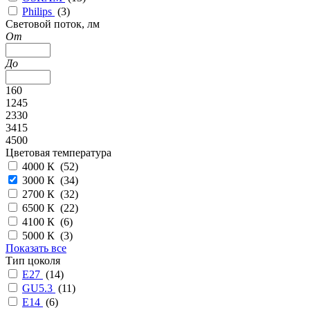
Philips
(
3
)
Cветовой поток, лм
От
До
160
1245
2330
3415
4500
Цветовая температура
4000 К (
52
)
3000 К (
34
)
2700 К (
32
)
6500 К (
22
)
4100 К (
6
)
5000 К (
3
)
Показать все
Тип цоколя
E27
(
14
)
GU5.3
(
11
)
E14
(
6
)