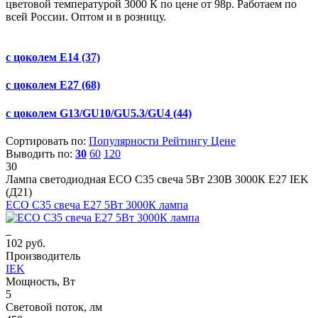
цветовой температурой 3000 К по цене от 98р. Работаем по
всей России. Оптом и в розницу.
с цоколем E14
(37)
с цоколем E27
(68)
с цоколем G13/GU10/GU5.3/GU4
(44)
Сортировать по:
Популярности
Рейтингу
Цене
Выводить по:
30
60
120
30
Лампа светодиодная ECO C35 свеча 5Вт 230В 3000К E27 IEK
(Д21)
ECO C35 свеча E27 5Вт 3000К лампа
102 руб.
Производитель
IEK
Мощность, Вт
5
Световой поток, лм