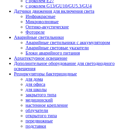
с цоколем E27
с цоколем G13/GU10/GU5.3/GU4
Датчики движения для включения света
Инфракрасные
Микроволновые
Оптико-акустические
Фотореле
Аварийные светильники
Аварийные светильники с аккумулятором
Аварийные световые указатели
Блоки аварийного питания
Архитектурное освещение
Дополнительное оборудование для светодиодного
освещения
Рециркуляторы бактерицидные
для дома
для офиса
для школы
закрытого типа
медицинский
настенное крепление
облучатели
открытого типа
передвижные
подставки