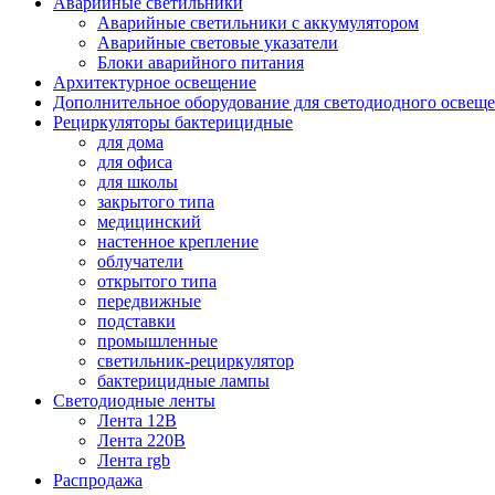
Аварийные светильники
Аварийные светильники с аккумулятором
Аварийные световые указатели
Блоки аварийного питания
Архитектурное освещение
Дополнительное оборудование для светодиодного освещ
Рециркуляторы бактерицидные
для дома
для офиса
для школы
закрытого типа
медицинский
настенное крепление
облучатели
открытого типа
передвижные
подставки
промышленные
светильник-рециркулятор
бактерицидные лампы
Светодиодные ленты
Лента 12В
Лента 220В
Лента rgb
Распродажа