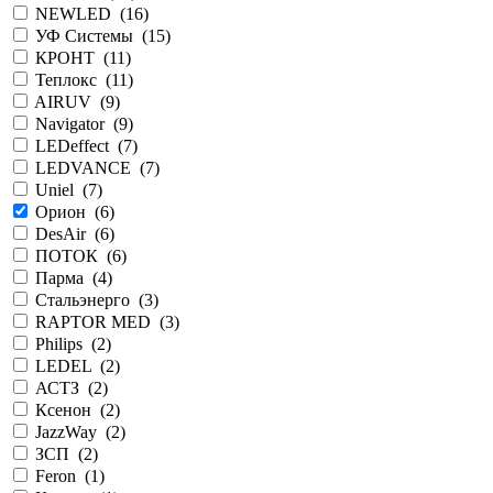
NEWLED (
16
)
УФ Системы (
15
)
КРОНТ (
11
)
Теплокс (
11
)
AIRUV (
9
)
Navigator (
9
)
LEDeffect (
7
)
LEDVANCE (
7
)
Uniel (
7
)
Орион (
6
)
DesAir (
6
)
ПОТОК (
6
)
Парма (
4
)
Стальэнерго (
3
)
RAPTOR MED (
3
)
Philips (
2
)
LEDEL (
2
)
АСТЗ (
2
)
Ксенон (
2
)
JazzWay (
2
)
ЗСП (
2
)
Feron (
1
)