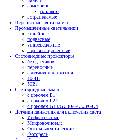
панели
армстронг
грильято
встраиваемые
Переносные светильники
Промышленные светильники
линейные
подвесные
универсальные
взрывозащищенные
Светодиодные прожекторы
без датчиков
переносные
с датчиком движения
100Вт
50Вт
Светодиодные лампы
с цоколем E14
с цоколем E27
с цоколем G13/GU10/GU5.3/GU4
Датчики движения для включения света
Инфракрасные
Микроволновые
Оптико-акустические
Фотореле