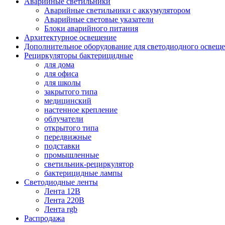
Аварийные светильники
Аварийные светильники с аккумулятором
Аварийные световые указатели
Блоки аварийного питания
Архитектурное освещение
Дополнительное оборудование для светодиодного освещ
Рециркуляторы бактерицидные
для дома
для офиса
для школы
закрытого типа
медицинский
настенное крепление
облучатели
открытого типа
передвижные
подставки
промышленные
светильник-рециркулятор
бактерицидные лампы
Светодиодные ленты
Лента 12В
Лента 220В
Лента rgb
Распродажа