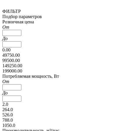
ФИЛЬТР
Подбор параметров
Розничная цена
От
До
0.00
49750.00
99500.00
149250.00
199000.00
Потребляемая мощность, Вт
От
До
2.0
264.0
526.0
788.0
1050.0
Производительность, м3/час