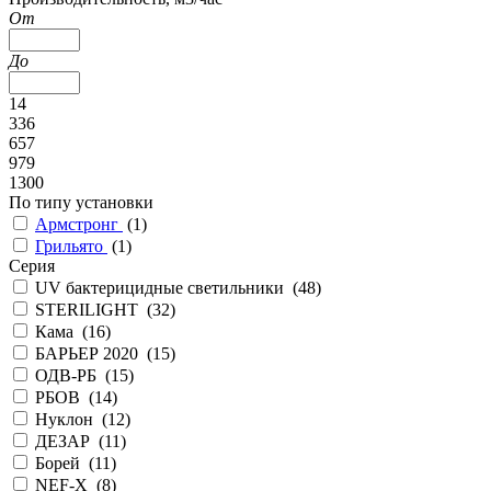
От
До
14
336
657
979
1300
По типу установки
Армстронг
(
1
)
Грильято
(
1
)
Серия
UV бактерицидные светильники (
48
)
STERILIGHT (
32
)
Кама (
16
)
БАРЬЕР 2020 (
15
)
ОДВ-РБ (
15
)
РБОВ (
14
)
Нуклон (
12
)
ДЕЗАР (
11
)
Борей (
11
)
NEF-X (
8
)