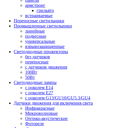
панели
армстронг
грильято
встраиваемые
Переносные светильники
Промышленные светильники
линейные
подвесные
универсальные
взрывозащищенные
Светодиодные прожекторы
без датчиков
переносные
с датчиком движения
100Вт
50Вт
Светодиодные лампы
с цоколем E14
с цоколем E27
с цоколем G13/GU10/GU5.3/GU4
Датчики движения для включения света
Инфракрасные
Микроволновые
Оптико-акустические
Фотореле