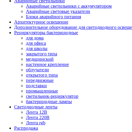
Аварийные светильники
Аварийные светильники с аккумулятором
Аварийные световые указатели
Блоки аварийного питания
Архитектурное освещение
Дополнительное оборудование для светодиодного освещ
Рециркуляторы бактерицидные
для дома
для офиса
для школы
закрытого типа
медицинский
настенное крепление
облучатели
открытого типа
передвижные
подставки
промышленные
светильник-рециркулятор
бактерицидные лампы
Светодиодные ленты
Лента 12В
Лента 220В
Лента rgb
Распродажа