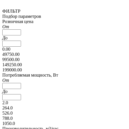
ФИЛЬТР
Подбор параметров
Розничная цена
От
До
0.00
49750.00
99500.00
149250.00
199000.00
Потребляемая мощность, Вт
От
До
2.0
264.0
526.0
788.0
1050.0
Производительность, м3/час