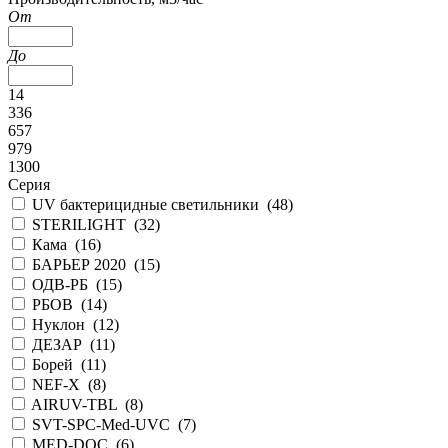
От
До
14
336
657
979
1300
Серия
UV бактерицидные светильники (
48
)
STERILIGHT (
32
)
Кама (
16
)
БАРЬЕР 2020 (
15
)
ОДВ-РБ (
15
)
РБОВ (
14
)
Нуклон (
12
)
ДЕЗАР (
11
)
Борей (
11
)
NEF-X (
8
)
AIRUV-TBL (
8
)
SVT-SPC-Med-UVC (
7
)
MED-DOC (
6
)