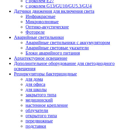
с цоколем E27
с цоколем G13/GU10/GU5.3/GU4
Датчики движения для включения света
Инфракрасные
Микроволновые
Оптико-акустические
Фотореле
Аварийные светильники
Аварийные светильники с аккумулятором
Аварийные световые указатели
Блоки аварийного питания
Архитектурное освещение
Дополнительное оборудование для светодиодного
освещения
Рециркуляторы бактерицидные
для дома
для офиса
для школы
закрытого типа
медицинский
настенное крепление
облучатели
открытого типа
передвижные
подставки