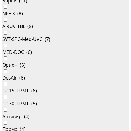
Борей (
11
)
NEF-X (
8
)
AIRUV-TBL (
8
)
SVT-SPC-Med-UVC (
7
)
MED-DOC (
6
)
Орион (
6
)
DesAir (
6
)
1-115ПТ/МТ (
6
)
1-130ПТ/МТ (
5
)
Антивир (
4
)
Парма (
4
)