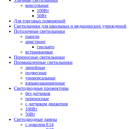
Уличные светильники
консольные
100Вт
50Вт
Для торговых помещений
Светильники для школьных и медицинских учреждений
Потолочные светильники
панели
армстронг
грильято
встраиваемые
Переносные светильники
Промышленные светильники
линейные
подвесные
универсальные
взрывозащищенные
Светодиодные прожекторы
без датчиков
переносные
с датчиком движения
100Вт
50Вт
Светодиодные лампы
с цоколем E14