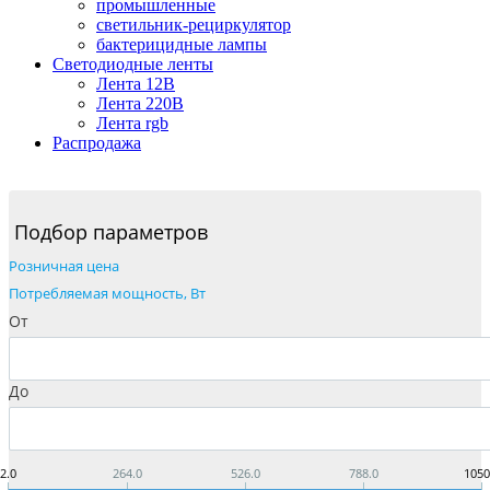
промышленные
светильник-рециркулятор
бактерицидные лампы
Светодиодные ленты
Лента 12В
Лента 220В
Лента rgb
Распродажа
Подбор параметров
Розничная цена
Потребляемая мощность, Вт
От
До
2.0
264.0
526.0
788.0
1050