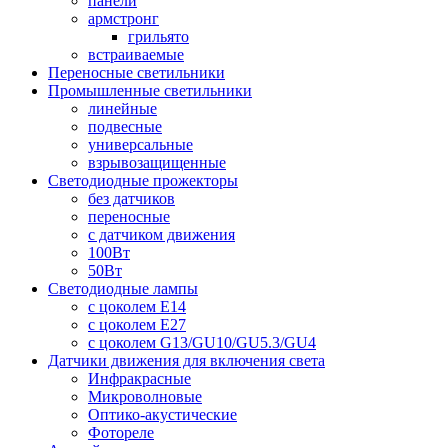
панели
армстронг
грильято
встраиваемые
Переносные светильники
Промышленные светильники
линейные
подвесные
универсальные
взрывозащищенные
Светодиодные прожекторы
без датчиков
переносные
с датчиком движения
100Вт
50Вт
Светодиодные лампы
с цоколем E14
с цоколем E27
с цоколем G13/GU10/GU5.3/GU4
Датчики движения для включения света
Инфракрасные
Микроволновые
Оптико-акустические
Фотореле