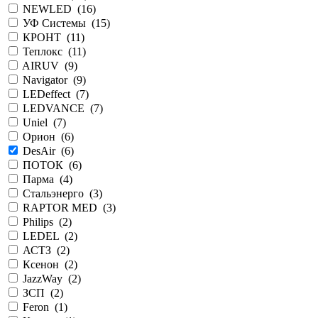
NEWLED (
16
)
УФ Системы (
15
)
КРОНТ (
11
)
Теплокс (
11
)
AIRUV (
9
)
Navigator (
9
)
LEDeffect (
7
)
LEDVANCE (
7
)
Uniel (
7
)
Орион (
6
)
DesAir (
6
)
ПОТОК (
6
)
Парма (
4
)
Стальэнерго (
3
)
RAPTOR MED (
3
)
Philips (
2
)
LEDEL (
2
)
АСТЗ (
2
)
Ксенон (
2
)
JazzWay (
2
)
ЗСП (
2
)
Feron (
1
)