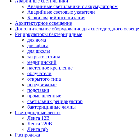
Аварийные светильники
Аварийные светильники с аккумулятором
Аварийные световые указатели
Блоки аварийного питания
Архитектурное освещение
Дополнительное оборудование для светодиодного освещ
Рециркуляторы бактерицидные
для дома
для офиса
для школы
закрытого типа
медицинский
настенное крепление
облучатели
открытого типа
передвижные
подставки
промышленные
светильник-рециркулятор
бактерицидные лампы
Светодиодные ленты
Лента 12В
Лента 220В
Лента rgb
Распродажа