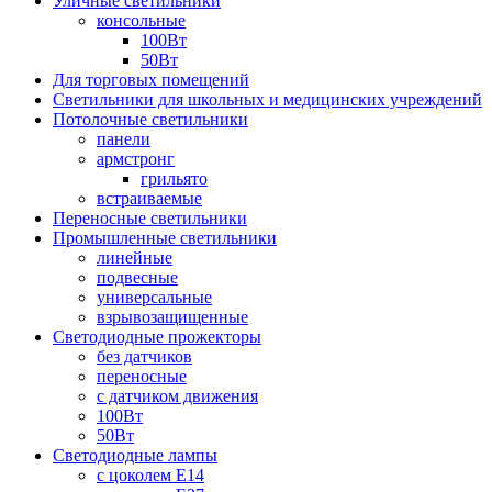
Уличные светильники
консольные
100Вт
50Вт
Для торговых помещений
Светильники для школьных и медицинских учреждений
Потолочные светильники
панели
армстронг
грильято
встраиваемые
Переносные светильники
Промышленные светильники
линейные
подвесные
универсальные
взрывозащищенные
Светодиодные прожекторы
без датчиков
переносные
с датчиком движения
100Вт
50Вт
Светодиодные лампы
с цоколем E14