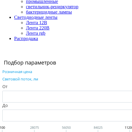
промышленные
светильник-рециркулятор
бактерицидные лампы
Светодиодные ленты
Лента 12В
Лента 220В
Лента rgb
Распродажа
Подбор параметров
Розничная цена
Cветовой поток, лм
От
До
100
28075
56050
84025
1120