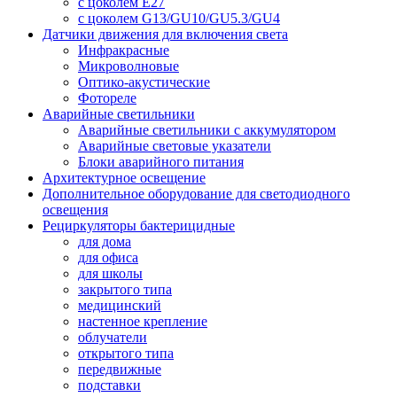
с цоколем E27
с цоколем G13/GU10/GU5.3/GU4
Датчики движения для включения света
Инфракрасные
Микроволновые
Оптико-акустические
Фотореле
Аварийные светильники
Аварийные светильники с аккумулятором
Аварийные световые указатели
Блоки аварийного питания
Архитектурное освещение
Дополнительное оборудование для светодиодного
освещения
Рециркуляторы бактерицидные
для дома
для офиса
для школы
закрытого типа
медицинский
настенное крепление
облучатели
открытого типа
передвижные
подставки