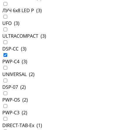
ЛУЧ 6х8 LED P (
3
)
UFO (
3
)
ULTRACOMPACT (
3
)
DSP-CC (
3
)
PWP-С4 (
3
)
UNIVERSAL (
2
)
DSP-07 (
2
)
PWP-OS (
2
)
PWP-С3 (
2
)
DIRECT-TAB-Ex (
1
)