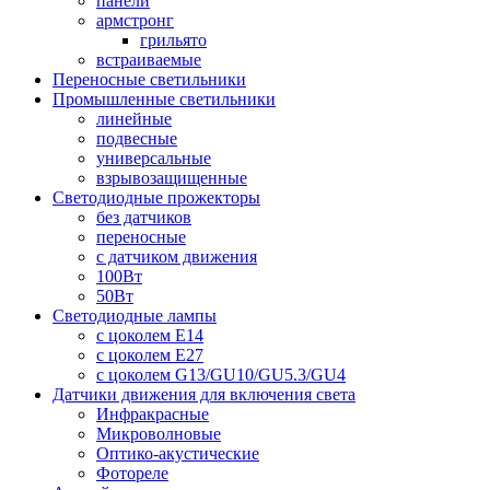
панели
армстронг
грильято
встраиваемые
Переносные светильники
Промышленные светильники
линейные
подвесные
универсальные
взрывозащищенные
Светодиодные прожекторы
без датчиков
переносные
с датчиком движения
100Вт
50Вт
Светодиодные лампы
с цоколем E14
с цоколем E27
с цоколем G13/GU10/GU5.3/GU4
Датчики движения для включения света
Инфракрасные
Микроволновые
Оптико-акустические
Фотореле