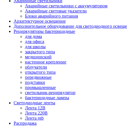
Аварийные светильники
Аварийные светильники с аккумулятором
Аварийные световые указатели
Блоки аварийного питания
Архитектурное освещение
Дополнительное оборудование для светодиодного освещ
Рециркуляторы бактерицидные
для дома
для офиса
для школы
закрытого типа
медицинский
настенное крепление
облучатели
открытого типа
передвижные
подставки
промышленные
светильник-рециркулятор
бактерицидные лампы
Светодиодные ленты
Лента 12В
Лента 220В
Лента rgb
Распродажа