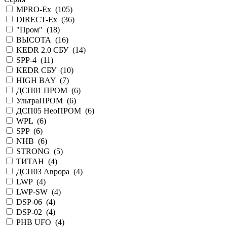
MPRO-Ex (
105
)
DIRECT-Ex (
36
)
"Пром" (
18
)
ВЫСОТА (
16
)
KEDR 2.0 СБУ (
14
)
SPP-4 (
11
)
KEDR СБУ (
10
)
HIGH BAY (
7
)
ДСП01 ПРОМ (
6
)
УльтраПРОМ (
6
)
ДСП05 НеоПРОМ (
6
)
WPL (
6
)
SPP (
6
)
NHB (
6
)
STRONG (
5
)
ТИТАН (
4
)
ДСП03 Аврора (
4
)
LWP (
4
)
LWP-SW (
4
)
DSP-06 (
4
)
DSP-02 (
4
)
PHB UFO (
4
)