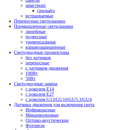
панели
армстронг
грильято
встраиваемые
Переносные светильники
Промышленные светильники
линейные
подвесные
универсальные
взрывозащищенные
Светодиодные прожекторы
без датчиков
переносные
с датчиком движения
100Вт
50Вт
Светодиодные лампы
с цоколем E14
с цоколем E27
с цоколем G13/GU10/GU5.3/GU4
Датчики движения для включения света
Инфракрасные
Микроволновые
Оптико-акустические
Фотореле