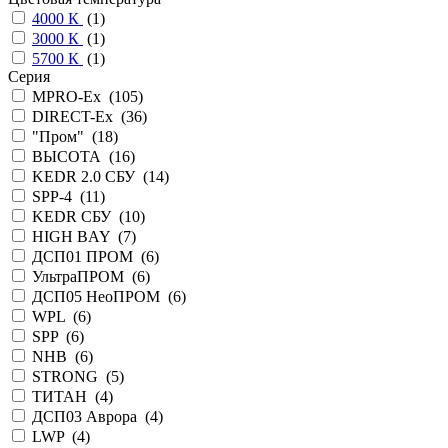
4000 К
(
1
)
3000 К
(
1
)
5700 К
(
1
)
Серия
MPRO-Ex (
105
)
DIRECT-Ex (
36
)
"Пром" (
18
)
ВЫСОТА (
16
)
KEDR 2.0 СБУ (
14
)
SPP-4 (
11
)
KEDR СБУ (
10
)
HIGH BAY (
7
)
ДСП01 ПРОМ (
6
)
УльтраПРОМ (
6
)
ДСП05 НеоПРОМ (
6
)
WPL (
6
)
SPP (
6
)
NHB (
6
)
STRONG (
5
)
ТИТАН (
4
)
ДСП03 Аврора (
4
)
LWP (
4
)