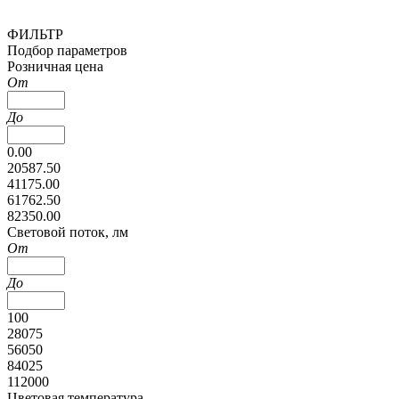
ФИЛЬТР
Подбор параметров
Розничная цена
От
До
0.00
20587.50
41175.00
61762.50
82350.00
Cветовой поток, лм
От
До
100
28075
56050
84025
112000
Цветовая температура