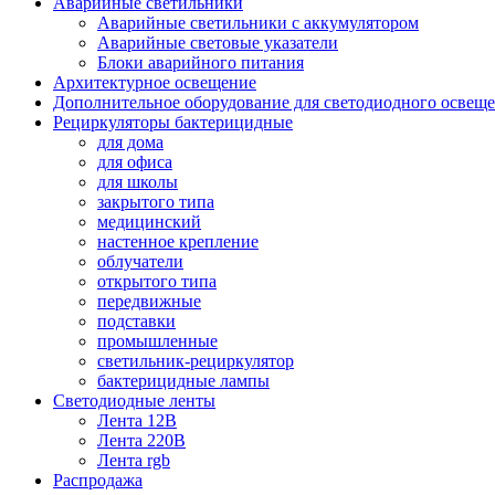
Аварийные светильники
Аварийные светильники с аккумулятором
Аварийные световые указатели
Блоки аварийного питания
Архитектурное освещение
Дополнительное оборудование для светодиодного освещ
Рециркуляторы бактерицидные
для дома
для офиса
для школы
закрытого типа
медицинский
настенное крепление
облучатели
открытого типа
передвижные
подставки
промышленные
светильник-рециркулятор
бактерицидные лампы
Светодиодные ленты
Лента 12В
Лента 220В
Лента rgb
Распродажа