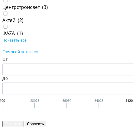
Центрстройсвет (
3
)
Актей (
2
)
ФАZА (
1
)
Показать все
Cветовой поток, лм
От
До
100
28075
56050
84025
1120