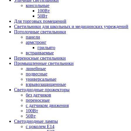
Уличные светильники
консольные
100Вт
50Вт
Для торговых помещений
Светильники для школьных и медицинских учреждений
Потолочные светильники
панели
армстронг
грильято
встраиваемые
Переносные светильники
Промышленные светильники
линейные
подвесные
универсальные
взрывозащищенные
Светодиодные прожекторы
без датчиков
переносные
с датчиком движения
100Вт
50Вт
Светодиодные лампы
с цоколем E14