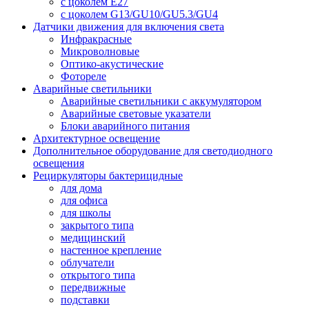
с цоколем E27
с цоколем G13/GU10/GU5.3/GU4
Датчики движения для включения света
Инфракрасные
Микроволновые
Оптико-акустические
Фотореле
Аварийные светильники
Аварийные светильники с аккумулятором
Аварийные световые указатели
Блоки аварийного питания
Архитектурное освещение
Дополнительное оборудование для светодиодного
освещения
Рециркуляторы бактерицидные
для дома
для офиса
для школы
закрытого типа
медицинский
настенное крепление
облучатели
открытого типа
передвижные
подставки