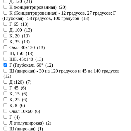
Д, 120 (
21
)
К (концентрированная) (
20
)
К (Концентрированная) - 12 градусов, 27 градусов; Г
(Глубокая) - 58 градусов, 100 градусов (
18
)
Г, 65 (
13
)
Д, 100 (
13
)
К, 20 (
13
)
К, 35 (
13
)
Овал 30x120 (
13
)
Ш, 150 (
13
)
ШБ, 45x140 (
13
)
Г (Глубокая), 60° (
12
)
Ш (широкая) - 30 на 120 градусов и 45 на 140 градусов
(
12
)
Д (120) (
7
)
Г, 45 (
6
)
К, 15 (
6
)
К, 25 (
6
)
К, 8 (
6
)
Овал 10x60 (
6
)
Г (
4
)
Л (полуширокая) (
2
)
Ш (широкая) (
1
)