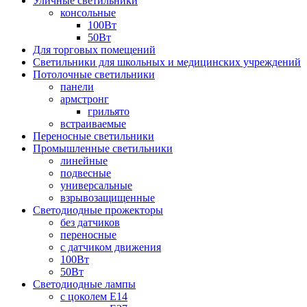
Уличные светильники
консольные
100Вт
50Вт
Для торговых помещений
Светильники для школьных и медицинских учреждений
Потолочные светильники
панели
армстронг
грильято
встраиваемые
Переносные светильники
Промышленные светильники
линейные
подвесные
универсальные
взрывозащищенные
Светодиодные прожекторы
без датчиков
переносные
с датчиком движения
100Вт
50Вт
Светодиодные лампы
с цоколем E14