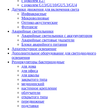
с цоколем E27
с цоколем G13/GU10/GU5.3/GU4
Датчики движения для включения света
Инфракрасные
Микроволновые
Оптико-акустические
Фотореле
Аварийные светильники
Аварийные светильники с аккумулятором
Аварийные световые указатели
Блоки аварийного питания
Архитектурное освещение
Дополнительное оборудование для светодиодного
освещения
Рециркуляторы бактерицидные
для дома
для офиса
для школы
закрытого типа
медицинский
настенное крепление
облучатели
открытого типа
передвижные
подставки