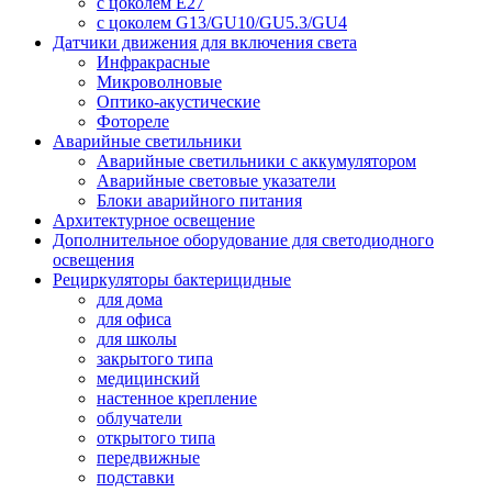
с цоколем E27
с цоколем G13/GU10/GU5.3/GU4
Датчики движения для включения света
Инфракрасные
Микроволновые
Оптико-акустические
Фотореле
Аварийные светильники
Аварийные светильники с аккумулятором
Аварийные световые указатели
Блоки аварийного питания
Архитектурное освещение
Дополнительное оборудование для светодиодного
освещения
Рециркуляторы бактерицидные
для дома
для офиса
для школы
закрытого типа
медицинский
настенное крепление
облучатели
открытого типа
передвижные
подставки