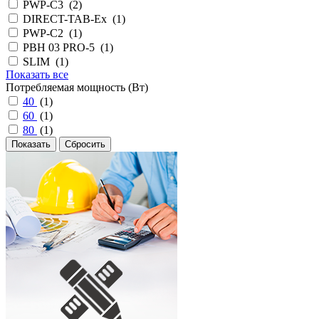
PWP-С3 (
2
)
DIRECT-TAB-Ex (
1
)
PWP-С2 (
1
)
PBH 03 PRO-5 (
1
)
SLIM (
1
)
Показать все
Потребляемая мощность (Вт)
40
(
1
)
60
(
1
)
80
(
1
)