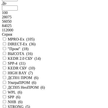
До
100
28075
56050
84025
112000
Серия
MPRO-Ex (
105
)
DIRECT-Ex (
36
)
"Пром" (
18
)
ВЫСОТА (
16
)
KEDR 2.0 СБУ (
14
)
SPP-4 (
11
)
KEDR СБУ (
10
)
HIGH BAY (
7
)
ДСП01 ПРОМ (
6
)
УльтраПРОМ (
6
)
ДСП05 НеоПРОМ (
6
)
WPL (
6
)
SPP (
6
)
NHB (
6
)
STRONG (
5
)