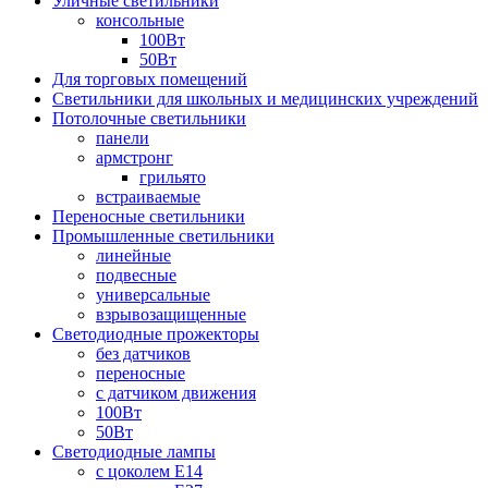
Уличные светильники
консольные
100Вт
50Вт
Для торговых помещений
Светильники для школьных и медицинских учреждений
Потолочные светильники
панели
армстронг
грильято
встраиваемые
Переносные светильники
Промышленные светильники
линейные
подвесные
универсальные
взрывозащищенные
Светодиодные прожекторы
без датчиков
переносные
с датчиком движения
100Вт
50Вт
Светодиодные лампы
с цоколем E14