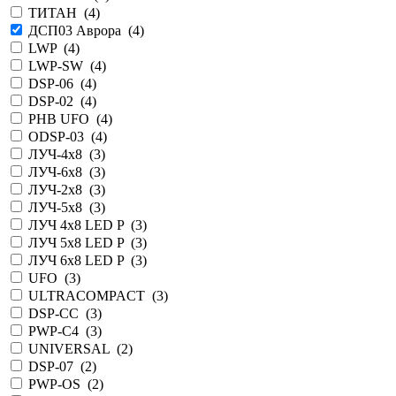
ТИТАН (
4
)
ДСП03 Аврора (
4
)
LWP (
4
)
LWP-SW (
4
)
DSP-06 (
4
)
DSP-02 (
4
)
PHB UFO (
4
)
ODSP-03 (
4
)
ЛУЧ-4х8 (
3
)
ЛУЧ-6х8 (
3
)
ЛУЧ-2х8 (
3
)
ЛУЧ-5х8 (
3
)
ЛУЧ 4х8 LED P (
3
)
ЛУЧ 5х8 LED P (
3
)
ЛУЧ 6х8 LED P (
3
)
UFO (
3
)
ULTRACOMPACT (
3
)
DSP-CC (
3
)
PWP-С4 (
3
)
UNIVERSAL (
2
)
DSP-07 (
2
)
PWP-OS (
2
)