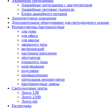
Аварийные светильники
Аварийные светильники с аккумулятором
Аварийные световые указатели
Блоки аварийного питания
Архитектурное освещение
Дополнительное оборудование для светодиодного освещ
Рециркуляторы бактерицидные
для дома
для офиса
для школы
закрытого типа
медицинский
настенное крепление
облучатели
открытого типа
передвижные
подставки
промышленные
светильник-рециркулятор
бактерицидные лампы
Светодиодные ленты
Лента 12В
Лента 220В
Лента rgb
Распродажа