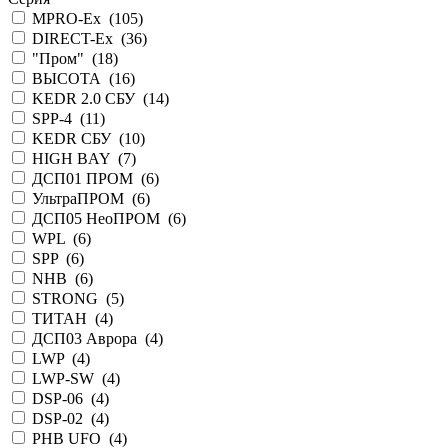
MPRO-Ex (
105
)
DIRECT-Ex (
36
)
"Пром" (
18
)
ВЫСОТА (
16
)
KEDR 2.0 СБУ (
14
)
SPP-4 (
11
)
KEDR СБУ (
10
)
HIGH BAY (
7
)
ДСП01 ПРОМ (
6
)
УльтраПРОМ (
6
)
ДСП05 НеоПРОМ (
6
)
WPL (
6
)
SPP (
6
)
NHB (
6
)
STRONG (
5
)
ТИТАН (
4
)
ДСП03 Аврора (
4
)
LWP (
4
)
LWP-SW (
4
)
DSP-06 (
4
)
DSP-02 (
4
)
PHB UFO (
4
)