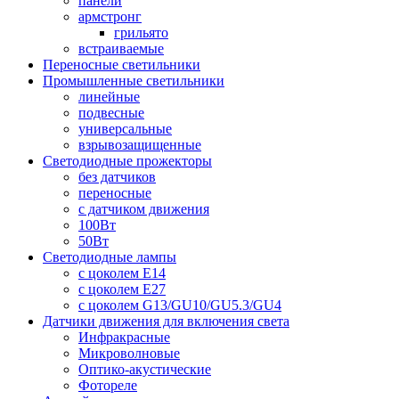
панели
армстронг
грильято
встраиваемые
Переносные светильники
Промышленные светильники
линейные
подвесные
универсальные
взрывозащищенные
Светодиодные прожекторы
без датчиков
переносные
с датчиком движения
100Вт
50Вт
Светодиодные лампы
с цоколем E14
с цоколем E27
с цоколем G13/GU10/GU5.3/GU4
Датчики движения для включения света
Инфракрасные
Микроволновые
Оптико-акустические
Фотореле