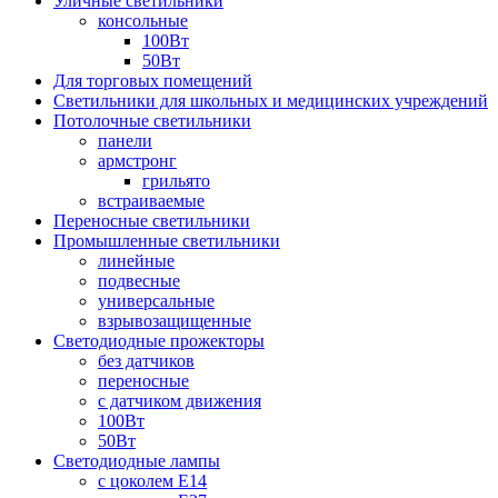
Уличные светильники
консольные
100Вт
50Вт
Для торговых помещений
Светильники для школьных и медицинских учреждений
Потолочные светильники
панели
армстронг
грильято
встраиваемые
Переносные светильники
Промышленные светильники
линейные
подвесные
универсальные
взрывозащищенные
Светодиодные прожекторы
без датчиков
переносные
с датчиком движения
100Вт
50Вт
Светодиодные лампы
с цоколем E14