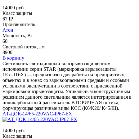
14000 руб.
Класс защиты
67 IP
Производитель
Атон
Мощность, Вт
60
Световой поток, лм
8900
В корзину
Светильник светодиодный во взрывозащищенном
исполнении серии STAR (маркировка взрывозащиты
1ЕхsllT6X) — предназначен для работы на предприятиях,
объектах и в зонах со взрывоопасными средами и особыми
условиями эксплуатации в соответствии с присвоенной
маркировкой взрывозащиты. Уникальным конструктивным
решением данного светильника является интегрированная в
поликарбонатный рассеиватель ВТОРИЧНАЯ оптика,
формирующая различные виды КСС (К6/К20/ К45/Ш).
АТ-ДОК-14/65-220VAC-IP67-EX
14000 руб.
Класс защиты