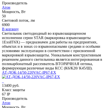
Производитель
Атон
Мощность, Вт
50
Световой поток, лм
6900
В корзину
Светильник светодиодный во взрывозащищенном
исполнении серии STAR (маркировка взрывозащиты
1ЕхsllT6X) — предназначен для работы на предприятиях,
объектах и в зонах со взрывоопасными средами и особыми
условиями эксплуатации в соответствии с присвоенной
маркировкой взрывозащиты. Уникальным конструктивным
решением данного светильника является интегрированная в
поликарбонатный рассеиватель ВТОРИЧНАЯ оптика,
формирующая различные виды КСС (К6/К20/ К45/Ш).
АТ-ДОК-14/50-220VAC-IP67-EX
13400 руб.
Класс защиты
67 IP
Производитель
Атон
Мощность, Вт