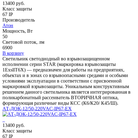
13400 руб.
Класс защиты
67 IP
Производитель
Атон
Мощность, Вт
50
Световой поток, лм
6900
В корзину
Светильник светодиодный во взрывозащищенном
исполнении серии STAR (маркировка взрывозащиты
1ЕхsllT6X) — предназначен для работы на предприятиях,
объектах и в зонах со взрывоопасными средами и особыми
условиями эксплуатации в соответствии с присвоенной
маркировкой взрывозащиты. Уникальным конструктивным
решением данного светильника является интегрированная в
поликарбонатный рассеиватель ВТОРИЧНАЯ оптика,
формирующая различные виды КСС (К6/К20/ К45/Ш).
АТ-ДОК-12/50-220VAC-IP67-EX
13400 руб.
Класс защиты
67 IP