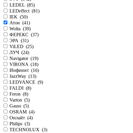
LEDEL (
85
)
LEDeffect (
81
)
IEK (
50
)
Атон (
41
)
Wolta (
39
)
ФЕРЕКС (
37
)
ЭРА (
31
)
ViLED (
25
)
ЛУЧ (
24
)
Navigator (
19
)
VIRONA (
18
)
Инфинит (
16
)
JazzWay (
13
)
LEDVANCE (
9
)
FALDI (
8
)
Feron (
8
)
Varton (
5
)
Gauss (
5
)
OSRAM (
4
)
Онлайт (
4
)
Philips (
3
)
TECHNOLUX (
3
)