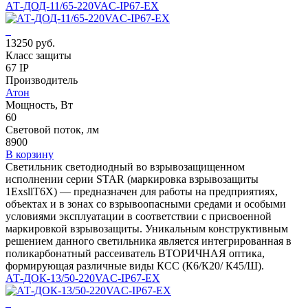
АТ-ДОД-11/65-220VAC-IP67-EX
13250 руб.
Класс защиты
67 IP
Производитель
Атон
Мощность, Вт
60
Световой поток, лм
8900
В корзину
Светильник светодиодный во взрывозащищенном
исполнении серии STAR (маркировка взрывозащиты
1ЕхsllT6X) — предназначен для работы на предприятиях,
объектах и в зонах со взрывоопасными средами и особыми
условиями эксплуатации в соответствии с присвоенной
маркировкой взрывозащиты. Уникальным конструктивным
решением данного светильника является интегрированная в
поликарбонатный рассеиватель ВТОРИЧНАЯ оптика,
формирующая различные виды КСС (К6/К20/ К45/Ш).
АТ-ДОК-13/50-220VAC-IP67-EX