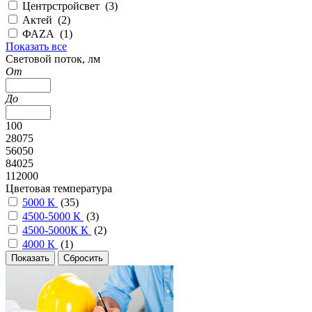
Центрстройсвет (
3
)
Актей (
2
)
ФАZА (
1
)
Показать все
Cветовой поток, лм
От
До
100
28075
56050
84025
112000
Цветовая температура
5000 К
(
35
)
4500-5000 К
(
3
)
4500-5000К К
(
2
)
4000 К
(
1
)