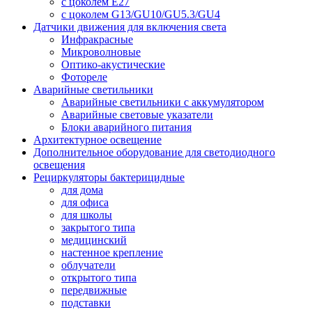
с цоколем E27
с цоколем G13/GU10/GU5.3/GU4
Датчики движения для включения света
Инфракрасные
Микроволновые
Оптико-акустические
Фотореле
Аварийные светильники
Аварийные светильники с аккумулятором
Аварийные световые указатели
Блоки аварийного питания
Архитектурное освещение
Дополнительное оборудование для светодиодного
освещения
Рециркуляторы бактерицидные
для дома
для офиса
для школы
закрытого типа
медицинский
настенное крепление
облучатели
открытого типа
передвижные
подставки