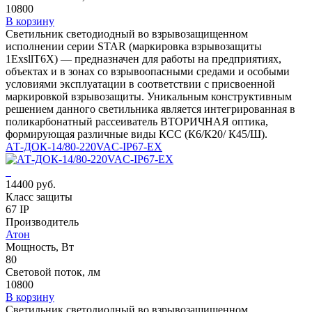
10800
В корзину
Светильник светодиодный во взрывозащищенном
исполнении серии STAR (маркировка взрывозащиты
1ЕхsllT6X) — предназначен для работы на предприятиях,
объектах и в зонах со взрывоопасными средами и особыми
условиями эксплуатации в соответствии с присвоенной
маркировкой взрывозащиты. Уникальным конструктивным
решением данного светильника является интегрированная в
поликарбонатный рассеиватель ВТОРИЧНАЯ оптика,
формирующая различные виды КСС (К6/К20/ К45/Ш).
АТ-ДОК-14/80-220VAC-IP67-EX
14400 руб.
Класс защиты
67 IP
Производитель
Атон
Мощность, Вт
80
Световой поток, лм
10800
В корзину
Светильник светодиодный во взрывозащищенном