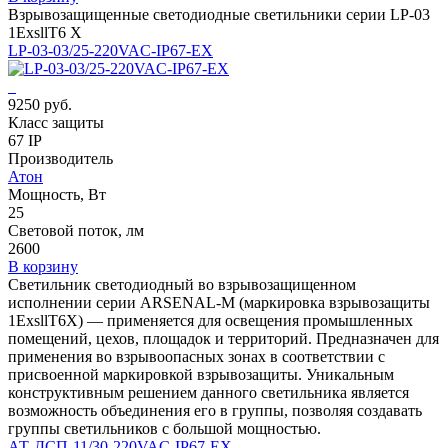
Взрывозащищенные светодиодные светильники серии LP-03
1ExsllT6 X
LP-03-03/25-220VAC-IP67-EX
9250 руб.
Класс защиты
67 IP
Производитель
Атон
Мощность, Вт
25
Световой поток, лм
2600
В корзину
Светильник светодиодный во взрывозащищенном
исполнении серии ARSENAL-M (маркировка взрывозащиты
1ЕхsllT6X) — применяется для освещения промышленных
помещений, цехов, площадок и территорий. Предназначен для
применения во взрывоопасных зонах в соответствии с
присвоенной маркировкой взрывозащиты. Уникальным
конструктивным решением данного светильника является
возможность объединения его в группы, позволяя создавать
группы светильников с большой мощностью.
АТ-ДСП-11/30-220VAC-IP67-EX