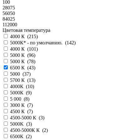
100
28075
56050
84025
112000
Цветовая температура
4000 К (
215
)
5000К* - по умолчанию. (
142
)
4000 К (
101
)
5000 К (
96
)
5000 К (
78
)
6500 К (
43
)
5000 (
37
)
5700 К (
13
)
4000К (
10
)
5000К (
9
)
5 000 (
8
)
3000 К (
7
)
4500 К (
7
)
4500-5000 К (
3
)
5000K (
3
)
4500-5000К К (
2
)
6500К (
2
)