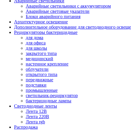
Аварийные светильники
Аварийные светильники с аккумулятором
Аварийные световые указатели
Блоки аварийного питания
Архитектурное освещение
Дополнительное оборудование для светодиодного освещ
Рециркуляторы бактерицидные
для дома
для офиса
для школы
закрытого типа
медицинский
настенное крепление
облучатели
открытого типа
передвижные
подставки
промышленные
светильник-рециркулятор
бактерицидные лампы
Светодиодные ленты
Лента 12В
Лента 220В
Лента rgb
Распродажа