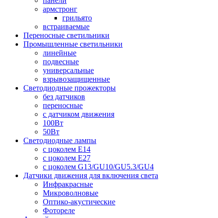
панели
армстронг
грильято
встраиваемые
Переносные светильники
Промышленные светильники
линейные
подвесные
универсальные
взрывозащищенные
Светодиодные прожекторы
без датчиков
переносные
с датчиком движения
100Вт
50Вт
Светодиодные лампы
с цоколем E14
с цоколем E27
с цоколем G13/GU10/GU5.3/GU4
Датчики движения для включения света
Инфракрасные
Микроволновые
Оптико-акустические
Фотореле