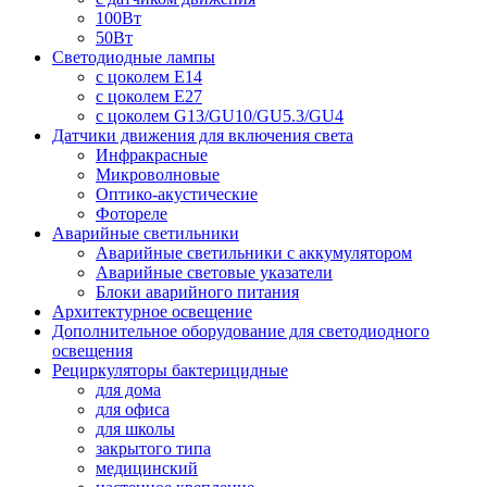
100Вт
50Вт
Светодиодные лампы
с цоколем E14
с цоколем E27
с цоколем G13/GU10/GU5.3/GU4
Датчики движения для включения света
Инфракрасные
Микроволновые
Оптико-акустические
Фотореле
Аварийные светильники
Аварийные светильники с аккумулятором
Аварийные световые указатели
Блоки аварийного питания
Архитектурное освещение
Дополнительное оборудование для светодиодного
освещения
Рециркуляторы бактерицидные
для дома
для офиса
для школы
закрытого типа
медицинский