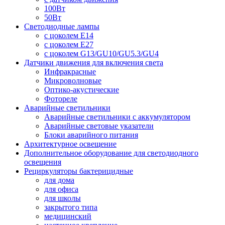
100Вт
50Вт
Светодиодные лампы
с цоколем E14
с цоколем E27
с цоколем G13/GU10/GU5.3/GU4
Датчики движения для включения света
Инфракрасные
Микроволновые
Оптико-акустические
Фотореле
Аварийные светильники
Аварийные светильники с аккумулятором
Аварийные световые указатели
Блоки аварийного питания
Архитектурное освещение
Дополнительное оборудование для светодиодного
освещения
Рециркуляторы бактерицидные
для дома
для офиса
для школы
закрытого типа
медицинский