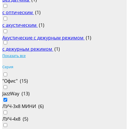
с оптическим
(
1
)
с акустическим
(
1
)
Акустические с дежурным режимом
(
1
)
с дежурным режимом
(
1
)
Показать все
Серия
"Офис" (
15
)
JazzWay (
13
)
ЛУЧ-3х8 МИНИ (
6
)
ЛУЧ-4х8 (
5
)