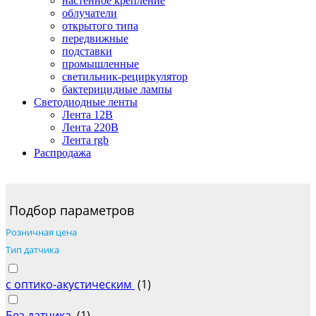
настенное крепление
облучатели
открытого типа
передвижные
подставки
промышленные
светильник-рециркулятор
бактерицидные лампы
Светодиодные ленты
Лента 12В
Лента 220В
Лента rgb
Распродажа
Подбор параметров
Розничная цена
Тип датчика
с оптико-акустическим
(
1
)
Без датчика
(
1
)