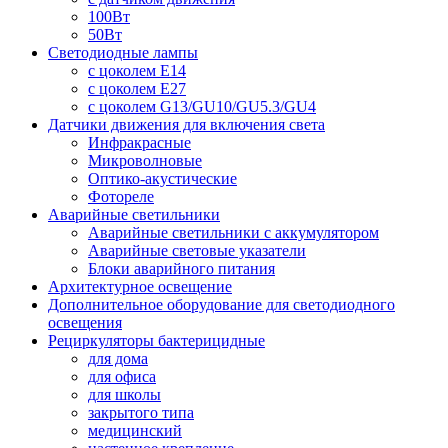
100Вт
50Вт
Светодиодные лампы
с цоколем E14
с цоколем E27
с цоколем G13/GU10/GU5.3/GU4
Датчики движения для включения света
Инфракрасные
Микроволновые
Оптико-акустические
Фотореле
Аварийные светильники
Аварийные светильники с аккумулятором
Аварийные световые указатели
Блоки аварийного питания
Архитектурное освещение
Дополнительное оборудование для светодиодного
освещения
Рециркуляторы бактерицидные
для дома
для офиса
для школы
закрытого типа
медицинский