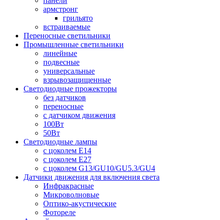
панели
армстронг
грильято
встраиваемые
Переносные светильники
Промышленные светильники
линейные
подвесные
универсальные
взрывозащищенные
Светодиодные прожекторы
без датчиков
переносные
с датчиком движения
100Вт
50Вт
Светодиодные лампы
с цоколем E14
с цоколем E27
с цоколем G13/GU10/GU5.3/GU4
Датчики движения для включения света
Инфракрасные
Микроволновые
Оптико-акустические
Фотореле