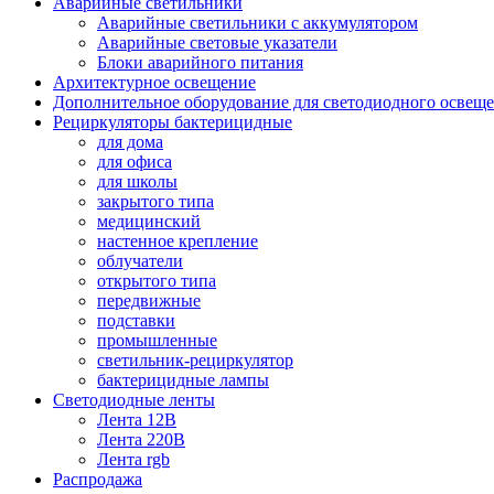
Аварийные светильники
Аварийные светильники с аккумулятором
Аварийные световые указатели
Блоки аварийного питания
Архитектурное освещение
Дополнительное оборудование для светодиодного освещ
Рециркуляторы бактерицидные
для дома
для офиса
для школы
закрытого типа
медицинский
настенное крепление
облучатели
открытого типа
передвижные
подставки
промышленные
светильник-рециркулятор
бактерицидные лампы
Светодиодные ленты
Лента 12В
Лента 220В
Лента rgb
Распродажа