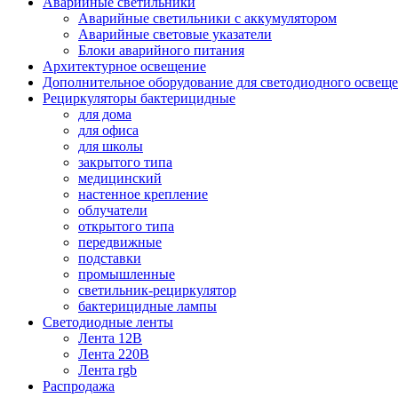
Аварийные светильники
Аварийные светильники с аккумулятором
Аварийные световые указатели
Блоки аварийного питания
Архитектурное освещение
Дополнительное оборудование для светодиодного освещ
Рециркуляторы бактерицидные
для дома
для офиса
для школы
закрытого типа
медицинский
настенное крепление
облучатели
открытого типа
передвижные
подставки
промышленные
светильник-рециркулятор
бактерицидные лампы
Светодиодные ленты
Лента 12В
Лента 220В
Лента rgb
Распродажа