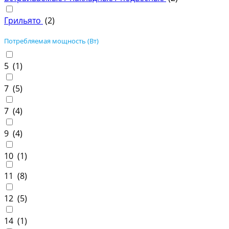
Грильято
(
2
)
Потребляемая мощность (Вт)
5 (
1
)
7 (
5
)
7 (
4
)
9 (
4
)
10 (
1
)
11 (
8
)
12 (
5
)
14 (
1
)