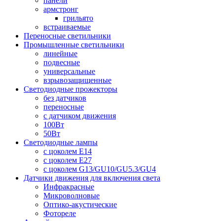
панели
армстронг
грильято
встраиваемые
Переносные светильники
Промышленные светильники
линейные
подвесные
универсальные
взрывозащищенные
Светодиодные прожекторы
без датчиков
переносные
с датчиком движения
100Вт
50Вт
Светодиодные лампы
с цоколем E14
с цоколем E27
с цоколем G13/GU10/GU5.3/GU4
Датчики движения для включения света
Инфракрасные
Микроволновые
Оптико-акустические
Фотореле