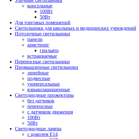
Уличные светильники
консольные
100Вт
50Вт
Для торговых помещений
Светильники для школьных и медицинских учреждений
Потолочные светильники
панели
армстронг
грильято
встраиваемые
Переносные светильники
Промышленные светильники
линейные
подвесные
универсальные
взрывозащищенные
Светодиодные прожекторы
без датчиков
переносные
с датчиком движения
100Вт
50Вт
Светодиодные лампы
с цоколем E14