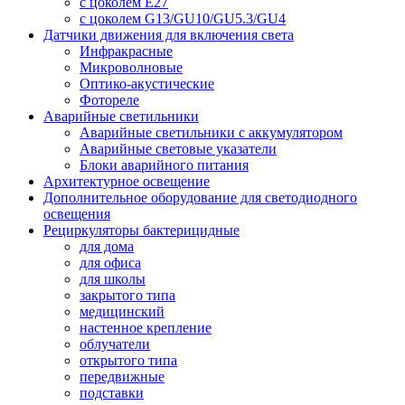
с цоколем E27
с цоколем G13/GU10/GU5.3/GU4
Датчики движения для включения света
Инфракрасные
Микроволновые
Оптико-акустические
Фотореле
Аварийные светильники
Аварийные светильники с аккумулятором
Аварийные световые указатели
Блоки аварийного питания
Архитектурное освещение
Дополнительное оборудование для светодиодного
освещения
Рециркуляторы бактерицидные
для дома
для офиса
для школы
закрытого типа
медицинский
настенное крепление
облучатели
открытого типа
передвижные
подставки