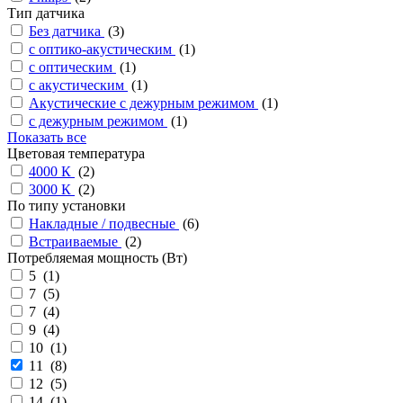
Тип датчика
Без датчика
(
3
)
с оптико-акустическим
(
1
)
с оптическим
(
1
)
с акустическим
(
1
)
Акустические с дежурным режимом
(
1
)
с дежурным режимом
(
1
)
Показать все
Цветовая температура
4000 К
(
2
)
3000 К
(
2
)
По типу установки
Накладные / подвесные
(
6
)
Встраиваемые
(
2
)
Потребляемая мощность (Вт)
5 (
1
)
7 (
5
)
7 (
4
)
9 (
4
)
10 (
1
)
11 (
8
)
12 (
5
)
14 (
1
)