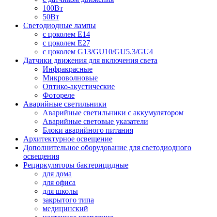
100Вт
50Вт
Светодиодные лампы
с цоколем E14
с цоколем E27
с цоколем G13/GU10/GU5.3/GU4
Датчики движения для включения света
Инфракрасные
Микроволновые
Оптико-акустические
Фотореле
Аварийные светильники
Аварийные светильники с аккумулятором
Аварийные световые указатели
Блоки аварийного питания
Архитектурное освещение
Дополнительное оборудование для светодиодного
освещения
Рециркуляторы бактерицидные
для дома
для офиса
для школы
закрытого типа
медицинский