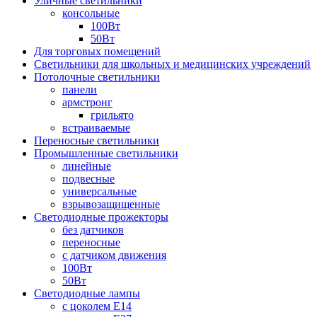
Уличные светильники
консольные
100Вт
50Вт
Для торговых помещений
Светильники для школьных и медицинских учреждений
Потолочные светильники
панели
армстронг
грильято
встраиваемые
Переносные светильники
Промышленные светильники
линейные
подвесные
универсальные
взрывозащищенные
Светодиодные прожекторы
без датчиков
переносные
с датчиком движения
100Вт
50Вт
Светодиодные лампы
с цоколем E14