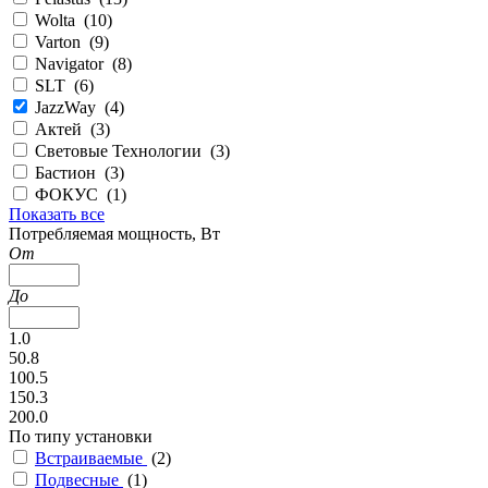
Wolta (
10
)
Varton (
9
)
Navigator (
8
)
SLT (
6
)
JazzWay (
4
)
Актей (
3
)
Световые Технологии (
3
)
Бастион (
3
)
ФОКУС (
1
)
Показать все
Потребляемая мощность, Вт
От
До
1.0
50.8
100.5
150.3
200.0
По типу установки
Встраиваемые
(
2
)
Подвесные
(
1
)