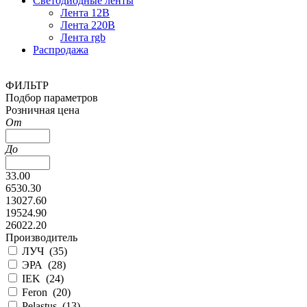
Светодиодные ленты
Лента 12В
Лента 220В
Лента rgb
Распродажа
ФИЛЬТР
Подбор параметров
Розничная цена
От
До
33.00
6530.30
13027.60
19524.90
26022.20
Производитель
ЛУЧ (
35
)
ЭРА (
28
)
IEK (
24
)
Feron (
20
)
Pelastus (
13
)