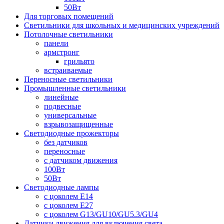
50Вт
Для торговых помещений
Светильники для школьных и медицинских учреждений
Потолочные светильники
панели
армстронг
грильято
встраиваемые
Переносные светильники
Промышленные светильники
линейные
подвесные
универсальные
взрывозащищенные
Светодиодные прожекторы
без датчиков
переносные
с датчиком движения
100Вт
50Вт
Светодиодные лампы
с цоколем E14
с цоколем E27
с цоколем G13/GU10/GU5.3/GU4
Датчики движения для включения света