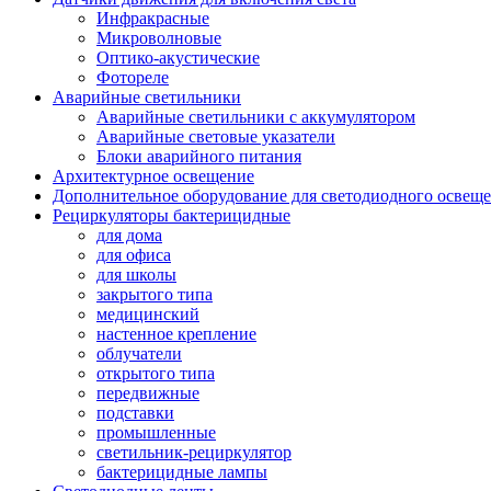
Инфракрасные
Микроволновые
Оптико-акустические
Фотореле
Аварийные светильники
Аварийные светильники с аккумулятором
Аварийные световые указатели
Блоки аварийного питания
Архитектурное освещение
Дополнительное оборудование для светодиодного освещ
Рециркуляторы бактерицидные
для дома
для офиса
для школы
закрытого типа
медицинский
настенное крепление
облучатели
открытого типа
передвижные
подставки
промышленные
светильник-рециркулятор
бактерицидные лампы