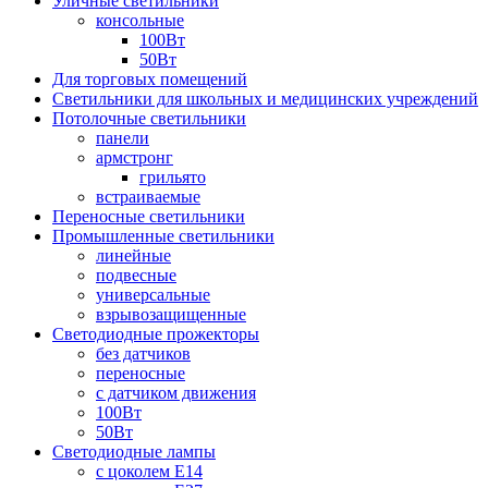
Уличные светильники
консольные
100Вт
50Вт
Для торговых помещений
Светильники для школьных и медицинских учреждений
Потолочные светильники
панели
армстронг
грильято
встраиваемые
Переносные светильники
Промышленные светильники
линейные
подвесные
универсальные
взрывозащищенные
Светодиодные прожекторы
без датчиков
переносные
с датчиком движения
100Вт
50Вт
Светодиодные лампы
с цоколем E14