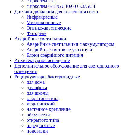
с цоколем E27
с цоколем G13/GU10/GU5.3/GU4
Датчики движения для включения света
Инфракрасные
Микроволновые
Оптико-акустические
Фотореле
Аварийные светильники
Аварийные светильники с аккумулятором
Аварийные световые указатели
Блоки аварийного питания
Архитектурное освещение
Дополнительное оборудование для светодиодного
освещения
Рециркуляторы бактерицидные
для дома
для офиса
для школы
закрытого типа
медицинский
настенное крепление
облучатели
открытого типа
передвижные
подставки