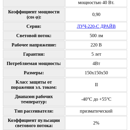
мощностью 40 Вт.
Коэффициент мощности
0,90
(cos φ):
Серия:
ЛУЧ-220-С ДРАЙВ
Cветовой поток:
500 лм
Рабочее напряжение:
220 В
Гарантия:
5 лет
Потребляемая мощность:
4Вт
Размеры:
150х150х50
Класс защиты от
II
поражения эл. током:
Диапазон рабочих
-40°С до +55°С
температур:
Тип рассеивателя:
призматический
Коэффициент пульсации
2%
светового потока: