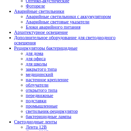
Оптико-акустические
Фотореле
Аварийные светильники
Аварийные светильники с аккумулятором
Аварийные световые указатели
Блоки аварийного питания
Архитектурное освещение
Дополнительное оборудование для светодиодного
освещения
Рециркуляторы бактерицидные
для дома
для офиса
для школы
закрытого типа
медицинский
настенное крепление
облучатели
открытого типа
передвижные
подставки
промышленные
светильник-рециркулятор
бактерицидные лампы
Светодиодные ленты
Лента 12В