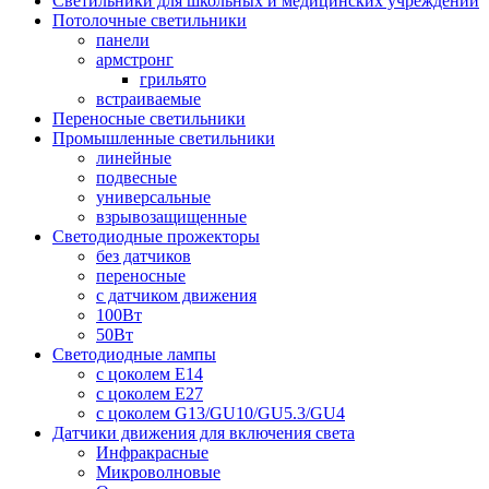
Светильники для школьных и медицинских учреждений
Потолочные светильники
панели
армстронг
грильято
встраиваемые
Переносные светильники
Промышленные светильники
линейные
подвесные
универсальные
взрывозащищенные
Светодиодные прожекторы
без датчиков
переносные
с датчиком движения
100Вт
50Вт
Светодиодные лампы
с цоколем E14
с цоколем E27
с цоколем G13/GU10/GU5.3/GU4
Датчики движения для включения света
Инфракрасные
Микроволновые