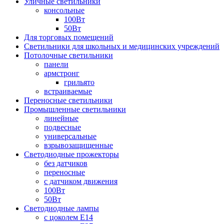
Уличные светильники
консольные
100Вт
50Вт
Для торговых помещений
Светильники для школьных и медицинских учреждений
Потолочные светильники
панели
армстронг
грильято
встраиваемые
Переносные светильники
Промышленные светильники
линейные
подвесные
универсальные
взрывозащищенные
Светодиодные прожекторы
без датчиков
переносные
с датчиком движения
100Вт
50Вт
Светодиодные лампы
с цоколем E14