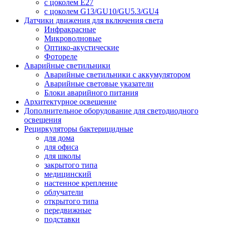
с цоколем E27
с цоколем G13/GU10/GU5.3/GU4
Датчики движения для включения света
Инфракрасные
Микроволновые
Оптико-акустические
Фотореле
Аварийные светильники
Аварийные светильники с аккумулятором
Аварийные световые указатели
Блоки аварийного питания
Архитектурное освещение
Дополнительное оборудование для светодиодного
освещения
Рециркуляторы бактерицидные
для дома
для офиса
для школы
закрытого типа
медицинский
настенное крепление
облучатели
открытого типа
передвижные
подставки