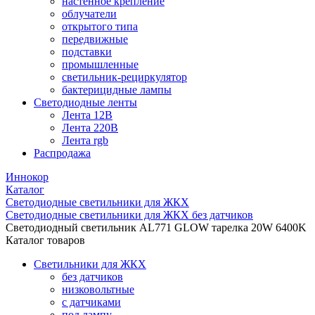
настенное крепление
облучатели
открытого типа
передвижные
подставки
промышленные
светильник-рециркулятор
бактерицидные лампы
Светодиодные ленты
Лента 12В
Лента 220В
Лента rgb
Распродажа
Иннокор
Каталог
Светодиодные светильники для ЖКХ
Светодиодные светильники для ЖКХ без датчиков
Светодиодный светильник AL771 GLOW тарелка 20W 6400K
Каталог товаров
Светильники для ЖКХ
без датчиков
низковольтные
с датчиками
под лампу