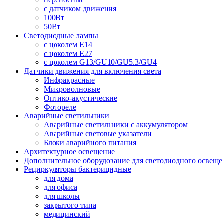
с датчиком движения
100Вт
50Вт
Светодиодные лампы
с цоколем E14
с цоколем E27
с цоколем G13/GU10/GU5.3/GU4
Датчики движения для включения света
Инфракрасные
Микроволновые
Оптико-акустические
Фотореле
Аварийные светильники
Аварийные светильники с аккумулятором
Аварийные световые указатели
Блоки аварийного питания
Архитектурное освещение
Дополнительное оборудование для светодиодного освещ
Рециркуляторы бактерицидные
для дома
для офиса
для школы
закрытого типа
медицинский