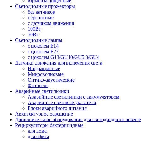
взрывозащищенные
Светодиодные прожекторы
без датчиков
переносные
с датчиком движения
100Вт
50Вт
Светодиодные лампы
с цоколем E14
с цоколем E27
с цоколем G13/GU10/GU5.3/GU4
Датчики движения для включения света
Инфракрасные
Микроволновые
Оптико-акустические
Фотореле
Аварийные светильники
Аварийные светильники с аккумулятором
Аварийные световые указатели
Блоки аварийного питания
Архитектурное освещение
Дополнительное оборудование для светодиодного освещ
Рециркуляторы бактерицидные
для дома
для офиса