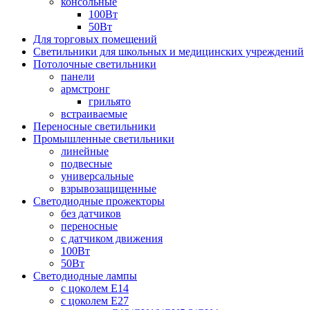
консольные
100Вт
50Вт
Для торговых помещений
Светильники для школьных и медицинских учреждений
Потолочные светильники
панели
армстронг
грильято
встраиваемые
Переносные светильники
Промышленные светильники
линейные
подвесные
универсальные
взрывозащищенные
Светодиодные прожекторы
без датчиков
переносные
с датчиком движения
100Вт
50Вт
Светодиодные лампы
с цоколем E14
с цоколем E27