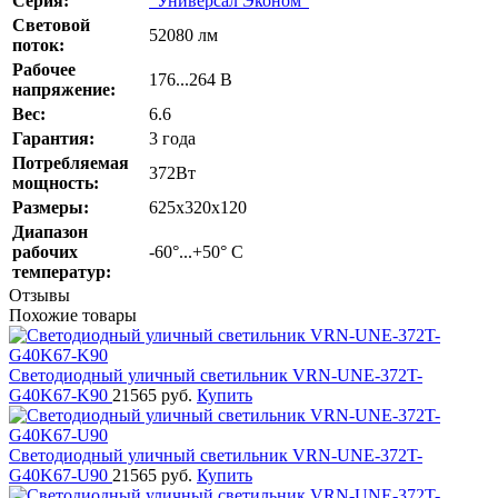
Серия:
"Универсал Эконом"
Cветовой
52080 лм
поток:
Рабочее
176...264 В
напряжение:
Вес:
6.6
Гарантия:
3 года
Потребляемая
372Вт
мощность:
Размеры:
625х320х120
Диапазон
рабочих
-60°...+50° С
температур:
Отзывы
Похожие товары
Светодиодный уличный светильник VRN-UNE-372T-
G40K67-K90
21565 руб.
Купить
Светодиодный уличный светильник VRN-UNE-372T-
G40K67-U90
21565 руб.
Купить