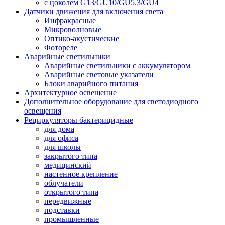
с цоколем G13/GU10/GU5.3/GU4
Датчики движения для включения света
Инфракрасные
Микроволновые
Оптико-акустические
Фотореле
Аварийные светильники
Аварийные светильники с аккумулятором
Аварийные световые указатели
Блоки аварийного питания
Архитектурное освещение
Дополнительное оборудование для светодиодного
освещения
Рециркуляторы бактерицидные
для дома
для офиса
для школы
закрытого типа
медицинский
настенное крепление
облучатели
открытого типа
передвижные
подставки
промышленные