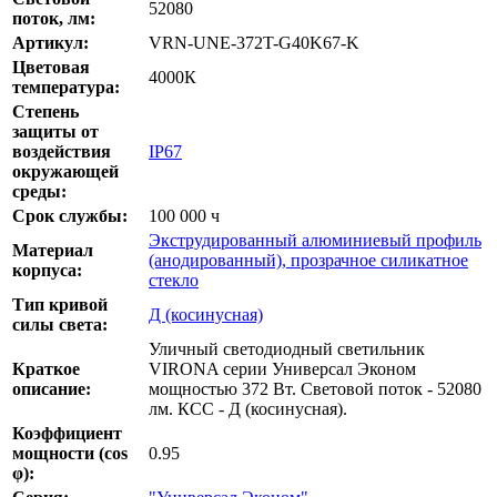
52080
поток, лм:
Артикул:
VRN-UNE-372T-G40K67-K
Цветовая
4000К
температура:
Степень
защиты от
воздействия
IP67
окружающей
среды:
Срок службы:
100 000 ч
Экструдированный алюминиевый профиль
Материал
(анодированный), прозрачное силикатное
корпуса:
стекло
Тип кривой
Д (косинусная)
силы света:
Уличный светодиодный светильник
Краткое
VIRONA серии Универсал Эконом
описание:
мощностью 372 Вт. Световой поток - 52080
лм. КСС - Д (косинусная).
Коэффициент
мощности (cos
0.95
φ):