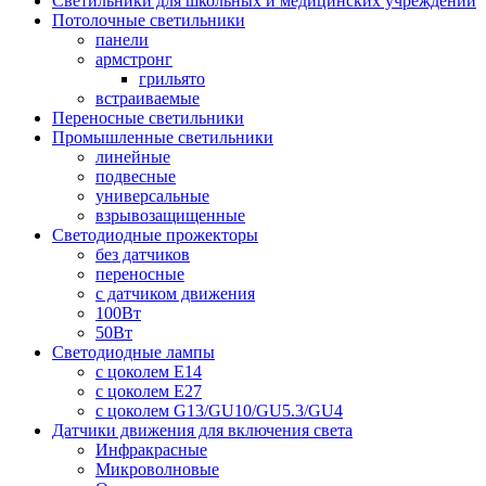
Светильники для школьных и медицинских учреждений
Потолочные светильники
панели
армстронг
грильято
встраиваемые
Переносные светильники
Промышленные светильники
линейные
подвесные
универсальные
взрывозащищенные
Светодиодные прожекторы
без датчиков
переносные
с датчиком движения
100Вт
50Вт
Светодиодные лампы
с цоколем E14
с цоколем E27
с цоколем G13/GU10/GU5.3/GU4
Датчики движения для включения света
Инфракрасные
Микроволновые