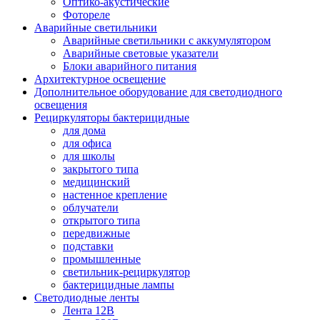
Оптико-акустические
Фотореле
Аварийные светильники
Аварийные светильники с аккумулятором
Аварийные световые указатели
Блоки аварийного питания
Архитектурное освещение
Дополнительное оборудование для светодиодного
освещения
Рециркуляторы бактерицидные
для дома
для офиса
для школы
закрытого типа
медицинский
настенное крепление
облучатели
открытого типа
передвижные
подставки
промышленные
светильник-рециркулятор
бактерицидные лампы
Светодиодные ленты
Лента 12В