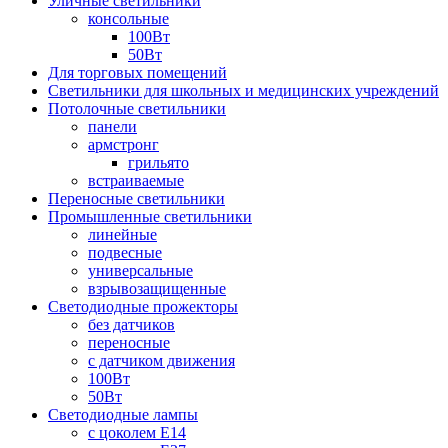
Уличные светильники
консольные
100Вт
50Вт
Для торговых помещений
Светильники для школьных и медицинских учреждений
Потолочные светильники
панели
армстронг
грильято
встраиваемые
Переносные светильники
Промышленные светильники
линейные
подвесные
универсальные
взрывозащищенные
Светодиодные прожекторы
без датчиков
переносные
с датчиком движения
100Вт
50Вт
Светодиодные лампы
с цоколем E14