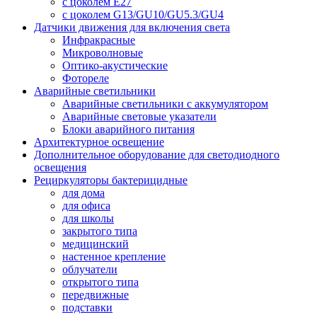
с цоколем E27
с цоколем G13/GU10/GU5.3/GU4
Датчики движения для включения света
Инфракрасные
Микроволновые
Оптико-акустические
Фотореле
Аварийные светильники
Аварийные светильники с аккумулятором
Аварийные световые указатели
Блоки аварийного питания
Архитектурное освещение
Дополнительное оборудование для светодиодного
освещения
Рециркуляторы бактерицидные
для дома
для офиса
для школы
закрытого типа
медицинский
настенное крепление
облучатели
открытого типа
передвижные
подставки