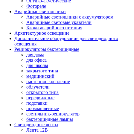
Оптико-акустические
Фотореле
Аварийные светильники
Аварийные светильники с аккумулятором
Аварийные световые указатели
Блоки аварийного питания
Архитектурное освещение
Дополнительное оборудование для светодиодного
освещения
Рециркуляторы бактерицидные
для дома
для офиса
для школы
закрытого типа
медицинский
настенное крепление
облучатели
открытого типа
передвижные
подставки
промышленные
светильник-рециркулятор
бактерицидные лампы
Светодиодные ленты
Лента 12В