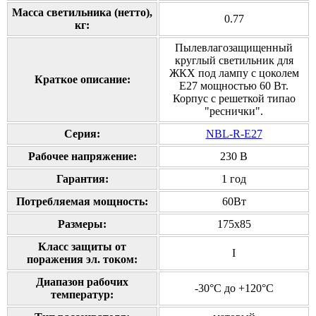
Масса светильника (нетто),
0.77
кг:
Пылевлагозащищенный
круглый светильник для
ЖКХ под лампу с цоколем
Краткое описание:
Е27 мощностью 60 Вт.
Корпус с решеткой типао
"реснички".
Серия:
NBL-R-E27
Рабочее напряжение:
230 В
Гарантия:
1 год
Потребляемая мощность:
60Вт
Размеры:
175x85
Класс защиты от
I
поражения эл. током:
Диапазон рабочих
-30°С до +120°С
температур: