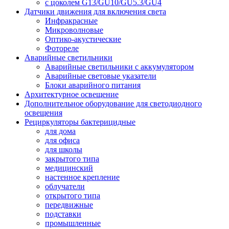
с цоколем G13/GU10/GU5.3/GU4
Датчики движения для включения света
Инфракрасные
Микроволновые
Оптико-акустические
Фотореле
Аварийные светильники
Аварийные светильники с аккумулятором
Аварийные световые указатели
Блоки аварийного питания
Архитектурное освещение
Дополнительное оборудование для светодиодного
освещения
Рециркуляторы бактерицидные
для дома
для офиса
для школы
закрытого типа
медицинский
настенное крепление
облучатели
открытого типа
передвижные
подставки
промышленные