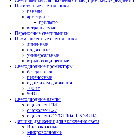
Светильники для школьных и медицинских учреждений
Потолочные светильники
панели
армстронг
грильято
встраиваемые
Переносные светильники
Промышленные светильники
линейные
подвесные
универсальные
взрывозащищенные
Светодиодные прожекторы
без датчиков
переносные
с датчиком движения
100Вт
50Вт
Светодиодные лампы
с цоколем E14
с цоколем E27
с цоколем G13/GU10/GU5.3/GU4
Датчики движения для включения света
Инфракрасные
Микроволновые