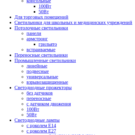
консольные
100Вт
50Вт
Для торговых помещений
Светильники для школьных и медицинских учреждений
Потолочные светильники
панели
армстронг
грильято
встраиваемые
Переносные светильники
Промышленные светильники
линейные
подвесные
универсальные
взрывозащищенные
Светодиодные прожекторы
без датчиков
переносные
с датчиком движения
100Вт
50Вт
Светодиодные лампы
с цоколем E14
с цоколем E27