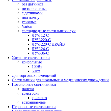
без датчиков
низковольтные
с датчиками
под лампу
уличные
Varton
светодиодные светильники луч
ЛУЧ-12-С
ЛУЧ-220-С
ЛУЧ-220-С ДРАЙВ
ЛУЧ-24-С
ЛУЧ-36-С
Уличные светильники
консольные
100Вт
50Вт
Для торговых помещений
Светильники для школьных и медицинских учреждений
Потолочные светильники
панели
армстронг
грильято
встраиваемые
Переносные светильники