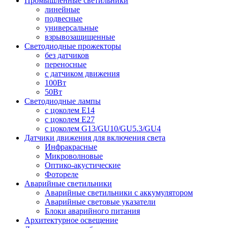
Промышленные светильники
линейные
подвесные
универсальные
взрывозащищенные
Светодиодные прожекторы
без датчиков
переносные
с датчиком движения
100Вт
50Вт
Светодиодные лампы
с цоколем E14
с цоколем E27
с цоколем G13/GU10/GU5.3/GU4
Датчики движения для включения света
Инфракрасные
Микроволновые
Оптико-акустические
Фотореле
Аварийные светильники
Аварийные светильники с аккумулятором
Аварийные световые указатели
Блоки аварийного питания
Архитектурное освещение