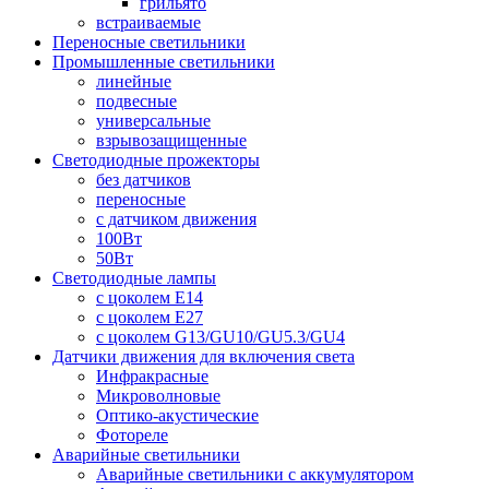
грильято
встраиваемые
Переносные светильники
Промышленные светильники
линейные
подвесные
универсальные
взрывозащищенные
Светодиодные прожекторы
без датчиков
переносные
с датчиком движения
100Вт
50Вт
Светодиодные лампы
с цоколем E14
с цоколем E27
с цоколем G13/GU10/GU5.3/GU4
Датчики движения для включения света
Инфракрасные
Микроволновые
Оптико-акустические
Фотореле
Аварийные светильники
Аварийные светильники с аккумулятором