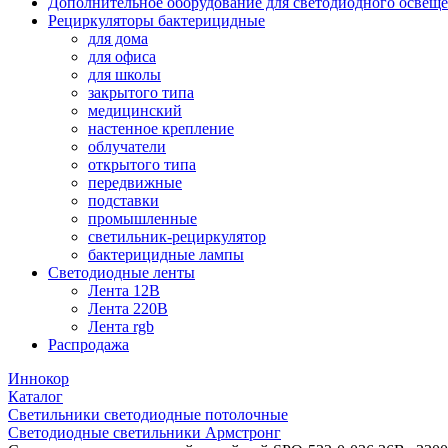
Дополнительное оборудование для светодиодного освещ
Рециркуляторы бактерицидные
для дома
для офиса
для школы
закрытого типа
медицинский
настенное крепление
облучатели
открытого типа
передвижные
подставки
промышленные
светильник-рециркулятор
бактерицидные лампы
Светодиодные ленты
Лента 12В
Лента 220В
Лента rgb
Распродажа
Иннокор
Каталог
Светильники светодиодные потолочные
Светодиодные светильники Армстронг