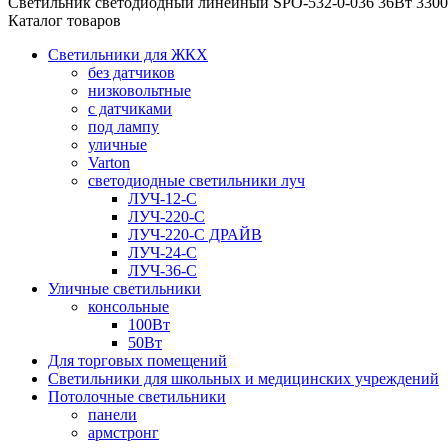
Светильник светодиодный линейный SPO-532-0-036 36Вт 3300
Каталог товаров
Светильники для ЖКХ
без датчиков
низковольтные
с датчиками
под лампу
уличные
Varton
светодиодные светильники луч
ЛУЧ-12-С
ЛУЧ-220-С
ЛУЧ-220-С ДРАЙВ
ЛУЧ-24-С
ЛУЧ-36-С
Уличные светильники
консольные
100Вт
50Вт
Для торговых помещений
Светильники для школьных и медицинских учреждений
Потолочные светильники
панели
армстронг