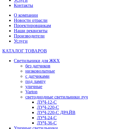
Услуги
Контакты
О компании
Новости отрасли
Проектировщикам
Наши реквизиты
Производители
Услуги
КАТАЛОГ ТОВАРОВ
Светильники для ЖКХ
без датчиков
низковольтные
с датчиками
под лампу
уличные
Varton
светодиодные светильники луч
ЛУЧ-12-С
ЛУЧ-220-С
ЛУЧ-220-С ДРАЙВ
ЛУЧ-24-С
ЛУЧ-36-С
Уличные светильники