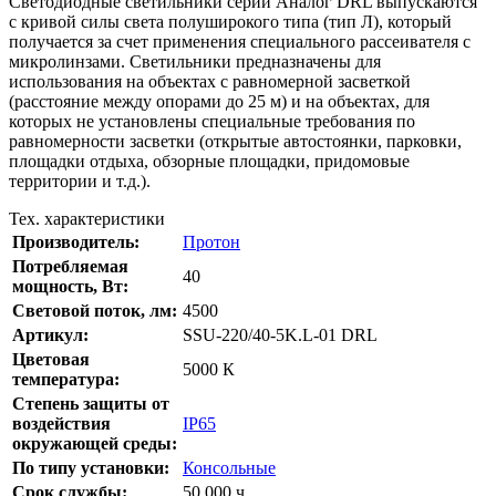
Светодиодные светильники серии Аналог DRL выпускаются
с кривой силы света полуширокого типа (тип Л), который
получается за счет применения специального рассеивателя с
микролинзами. Светильники предназначены для
использования на объектах с равномерной засветкой
(расстояние между опорами до 25 м) и на объектах, для
которых не установлены специальные требования по
равномерности засветки (открытые автостоянки, парковки,
площадки отдыха, обзорные площадки, придомовые
территории и т.д.).
Тех. характеристики
Производитель:
Протон
Потребляемая
40
мощность, Вт:
Cветовой поток, лм:
4500
Артикул:
SSU-220/40-5K.L-01 DRL
Цветовая
5000 К
температура:
Степень защиты от
воздействия
IP65
окружающей среды:
По типу установки:
Консольные
Срок службы:
50 000 ч