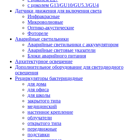
с цоколем G13/GU10/GU5.3/GU4
Датчики движения для включения света
Инфракрасные
Микроволновые
Оптико-акустические
Фотореле
Аварийные светильники
Аварийные светильники с аккумулятором
Аварийные световые указатели
Блоки аварийного питания
Архитектурное освещение
Дополнительное оборудование для светодиодного
освещения
Рециркуляторы бактерицидные
для дома
для офиса
для школы
закрытого типа
медицинский
настенное крепление
облучатели
открытого типа
передвижные
подставки