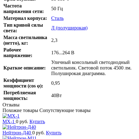
Частота
50 Гц
напряжения сети:
Материал корпуса:
Сталь
Тип кривой силы
Л (полуширокая)
света:
Масса светильника
2,3
(нетто), кг:
Рабочее
176...264 В
напряжение:
Уличный консольный светодиодный
Краткое описание:
светильник. Световой поток 4500 лм.
Полуширокая диаграмма.
Коэффициент
0,95
мощности (cos φ):
Потребляемая
40Вт
мощность:
Отзывы
Похожие товары
Сопутствующие товары
MX-1
0 руб.
Купить
Нейтрон-Д40
0 руб.
Купить