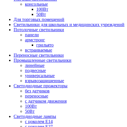
консольные
100Вт
50Вт
Для торговых помещений
Светильники для школьных и медицинских учреждений
Потолочные светильники
панели
армстронг
грильято
встраиваемые
Переносные светильники
Промышленные светильники
линейные
подвесные
универсальные
взрывозащищенные
Светодиодные прожекторы
без датчиков
переносные
с датчиком движения
100Вт
50Вт
Светодиодные лампы
с цоколем E14
с цоколем E27