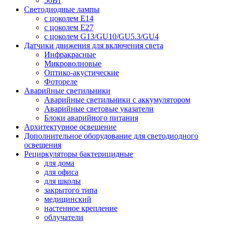
50Вт
Светодиодные лампы
с цоколем E14
с цоколем E27
с цоколем G13/GU10/GU5.3/GU4
Датчики движения для включения света
Инфракрасные
Микроволновые
Оптико-акустические
Фотореле
Аварийные светильники
Аварийные светильники с аккумулятором
Аварийные световые указатели
Блоки аварийного питания
Архитектурное освещение
Дополнительное оборудование для светодиодного
освещения
Рециркуляторы бактерицидные
для дома
для офиса
для школы
закрытого типа
медицинский
настенное крепление
облучатели