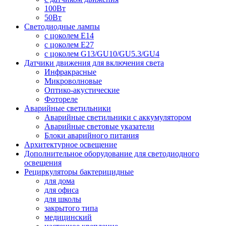
100Вт
50Вт
Светодиодные лампы
с цоколем E14
с цоколем E27
с цоколем G13/GU10/GU5.3/GU4
Датчики движения для включения света
Инфракрасные
Микроволновые
Оптико-акустические
Фотореле
Аварийные светильники
Аварийные светильники с аккумулятором
Аварийные световые указатели
Блоки аварийного питания
Архитектурное освещение
Дополнительное оборудование для светодиодного
освещения
Рециркуляторы бактерицидные
для дома
для офиса
для школы
закрытого типа
медицинский