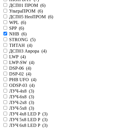
ДСП01 ПРОМ (
6
)
УльтраПРОМ (
6
)
ДСП05 НеоПРОМ (
6
)
WPL (
6
)
SPP (
6
)
NHB (
6
)
STRONG (
5
)
ТИТАН (
4
)
ДСП03 Аврора (
4
)
LWP (
4
)
LWP-SW (
4
)
DSP-06 (
4
)
DSP-02 (
4
)
PHB UFO (
4
)
ODSP-03 (
4
)
ЛУЧ-4х8 (
3
)
ЛУЧ-6х8 (
3
)
ЛУЧ-2х8 (
3
)
ЛУЧ-5х8 (
3
)
ЛУЧ 4х8 LED P (
3
)
ЛУЧ 5х8 LED P (
3
)
ЛУЧ 6х8 LED P (
3
)