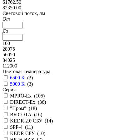
61762.50
82350.00
Cветовой поток, лм
От
До
100
28075
56050
84025
112000
Цветовая температура
6500 К
(
3
)
5000 К
(
3
)
Серия
MPRO-Ex (
105
)
DIRECT-Ex (
36
)
"Пром" (
18
)
ВЫСОТА (
16
)
KEDR 2.0 СБУ (
14
)
SPP-4 (
11
)
KEDR СБУ (
10
)
HIGH BAY (
7
)