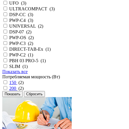
UFO (
3
)
ULTRACOMPACT (
3
)
DSP-CC (
3
)
PWP-С4 (
3
)
UNIVERSAL (
2
)
DSP-07 (
2
)
PWP-OS (
2
)
PWP-С3 (
2
)
DIRECT-TAB-Ex (
1
)
PWP-С2 (
1
)
PBH 03 PRO-5 (
1
)
SLIM (
1
)
Показать все
Потребляемая мощность (Вт)
150
(
2
)
200
(
2
)